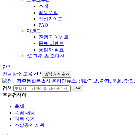
소개
활동수칙
작성가이드
FAQ
이벤트
진행중 이벤트
종료 이벤트
당첨자 발표
AI 귄-텐츠 오디션
닫기
전남광주 모음.ZIP
검색영역 열기
검색
검색
추천검색어
축제
폭염 대응
여름 휴가
소상공인 지원