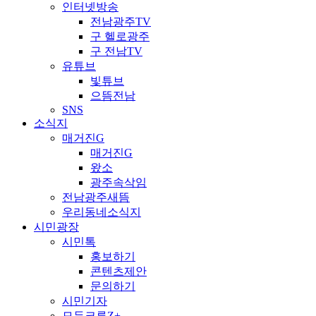
인터넷방송
전남광주TV
구 헬로광주
구 전남TV
유튜브
빛튜브
으뜸전남
SNS
소식지
매거진G
매거진G
왔소
광주속삭임
전남광주새뜸
우리동네소식지
시민광장
시민톡
홍보하기
콘텐츠제안
문의하기
시민기자
모두크루Z+