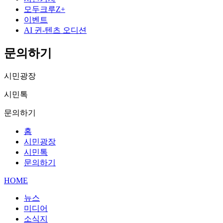
모두크루Z+
이벤트
AI 귄-텐츠 오디션
문의하기
시민광장
시민톡
문의하기
홈
시민광장
시민톡
문의하기
HOME
뉴스
미디어
소식지