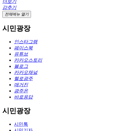
더보기
감추기
전체메뉴 열기
시민광장
인스타그램
페이스북
유튜브
카카오스토리
블로그
카카오채널
헬로광주
매거진
광주온
바로응답
시민광장
시민톡
시민기자