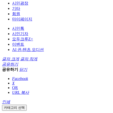
시민광장
기타
회원
마이페이지
시민톡
시민기자
모두크루Z+
이벤트
AI 귄-텐츠 오디션
글자 크게
글자 작게
공유하기
공유하기
닫기
Facebook
X
QR
URL 복사
인쇄
카테고리 선택