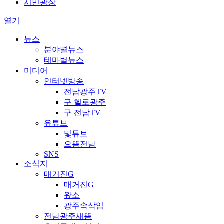
시민광장
열기
뉴스
분야별뉴스
테마별뉴스
미디어
인터넷방송
전남광주TV
구 헬로광주
구 전남TV
유튜브
빛튜브
으뜸전남
SNS
소식지
매거진G
매거진G
왔소
광주속삭임
전남광주새뜸