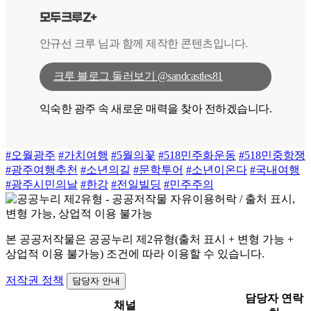
모두크루Z+
안규선 크루 님과 함께 제작한 콘텐츠입니다.
크루 블로그 둘러보기 @sandcastles81
익숙한 광주 속 새로운 매력을 찾아 전하겠습니다.
#오월광주
#가치여행
#5월의꽃
#518민주화운동
#518민중항쟁
#광주여행추천
#소년의길
#문학투어
#소년이온다
#국내여행
#광주시민의날
#한강
#전일빌딩
#민주주의
본 공공저작물은 공공누리 제2유형(출처 표시 + 변형 가능 +
상업적 이용 불가능) 조건에 따라 이용할 수 있습니다.
저작권 정책
담당자 안내
담당자 연락
채널