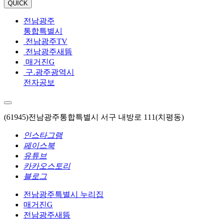
QUICK
전남광주
통합특별시
전남광주TV
전남광주새뜸
매거진G
구.광주광역시
전자공보
(61945)전남광주통합특별시 서구 내방로 111(치평동)
인스타그램
페이스북
유튜브
카카오스토리
블로그
전남광주특별시 누리집
매거진G
전남광주새뜸