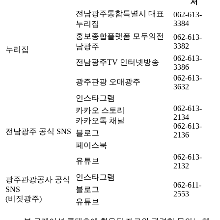
처
전남광주통합특별시 대표
062-613-
3384
누리집
홍보종합플랫폼 모두의전
062-613-
3382
남광주
누리집
062-613-
전남광주TV 인터넷방송
3386
062-613-
광주관광 오매광주
3632
인스타그램
062-613-
카카오 스토리
2134
카카오톡 채널
062-613-
전남광주 공식 SNS
블로그
2136
페이스북
062-613-
유튜브
2132
인스타그램
광주관광공사 공식
062-611-
SNS
블로그
2553
(비짓광주)
유튜브