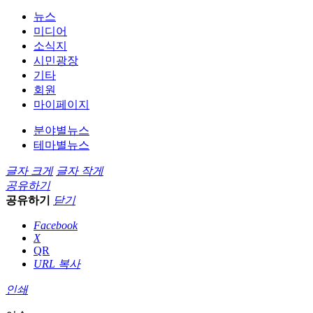
뉴스
미디어
소식지
시민광장
기타
회원
마이페이지
분야별뉴스
테마별뉴스
글자 크게
글자 작게
공유하기
공유하기
닫기
Facebook
X
QR
URL 복사
인쇄