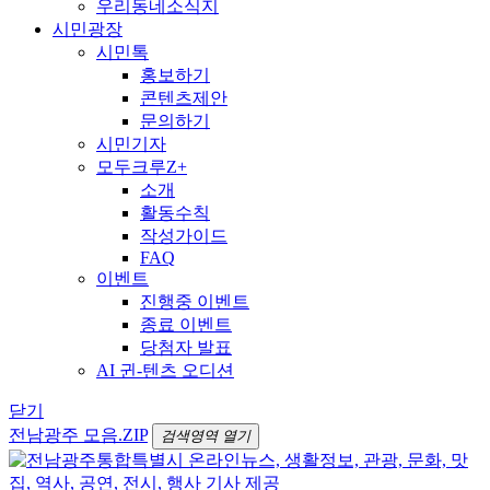
우리동네소식지
시민광장
시민톡
홍보하기
콘텐츠제안
문의하기
시민기자
모두크루Z+
소개
활동수칙
작성가이드
FAQ
이벤트
진행중 이벤트
종료 이벤트
당첨자 발표
AI 귄-텐츠 오디션
닫기
전남광주 모음.ZIP
검색영역 열기