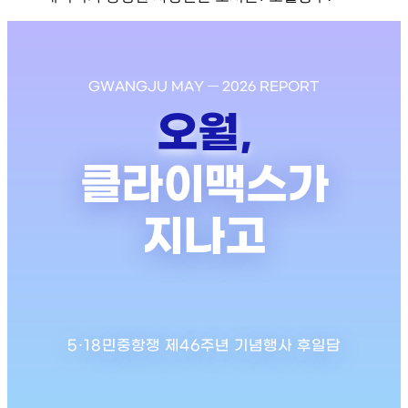
GWANGJU MAY — 2026 REPORT
오월,
클라이맥스가
지나고
5·18민중항쟁 제46주년 기념행사 후일담