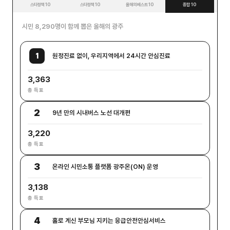
스타정책 10
스타정책 10
올해의 베스트 10
종합 10
시민 8,290명이 함께 뽑은 올해의 광주
1
원정진료 없이, 우리지역에서 24시간 안심진료
3,363
총 득표
2
9년 만의 시내버스 노선 대개편
3,220
총 득표
3
온라인 시민소통 플랫폼 광주온(ON) 운영
3,138
총 득표
4
홀로 계신 부모님 지키는 응급안전안심서비스