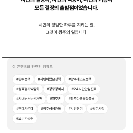
모든 결정의 출발점이었습니다.
시민의 평범한 하루를 지키는 일,
그것이
광주의 일
입니다.
이 콘텐츠와 관련된 키워드
#광주정책
#시민이뽑은정책
#광주베스트정책
#정책평가박람회
#광주광역시
#24시간안심진료
#시내버스노선개편
#광주온
#광주다움통합돌봄
#판다가온다
#광주상생카드
#시민참여
#광주시정
#모두의광주