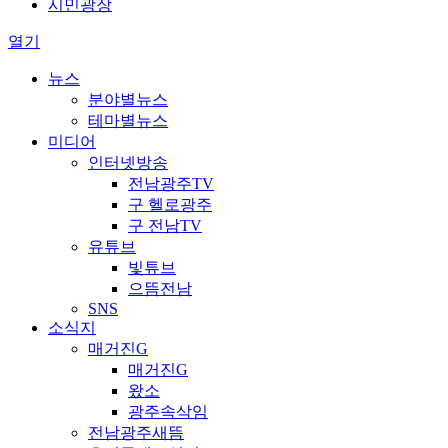
시민광장
열기
뉴스
분야별뉴스
테마별뉴스
미디어
인터넷방송
전남광주TV
구 헬로광주
구 전남TV
유튜브
빛튜브
으뜸전남
SNS
소식지
매거진G
매거진G
왔소
광주속삭임
전남광주새뜸