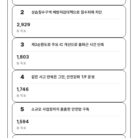
2
상습침수구역 예방저감대책으로 침수피해 차단
2,929
총 득표
3
제2순환도로 주요 IC 개선으로 출퇴근 시간 단축
1,803
총 득표
4
같은 사고 반복은 그만, 안전강화 T/F 운영
1,746
총 득표
5
소규모 사업장까지 촘촘한 안전망 구축
1,594
총 득표