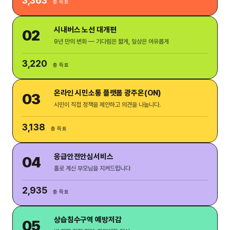
3,363
총 득표
시내버스 노선 대개편
02
9년 만의 변화 — 기다림은 짧게, 일상은 여유롭게
3,220
총 득표
온라인 시민소통 플랫폼 광주온(ON)
03
시민이 직접 정책을 제안하고 의견을 나눕니다.
3,138
총 득표
응급안전안심서비스
04
홀로 계신 부모님을 지켜드립니다
2,935
총 득표
상습침수구역 예방저감
05