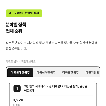
4 · 2026 분야별 상세
분야별 정책
전체 순위
광주온 온라인 + 시민의날 행사 현장 + 공무원 평가를 모두 합산한
분야별
종합 순위
입니다.
좌우로 넘겨서 확인해보세요
더 편안해진 광주
더 풍성해진 광주
더 따뜻한 광주
더 활기찬 광주
9년 만의 시내버스 노선 대개편! 기다림은 짧게, 일상은
1
여유롭게
3,220
총 득표