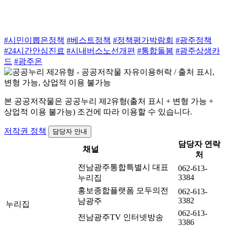
#시민이뽑은정책
#베스트정책
#정책평가박람회
#광주정책
#24시간안심진료
#시내버스노선개편
#통합돌봄
#광주상생카
드
#광주온
본 공공저작물은 공공누리 제2유형(출처 표시 + 변형 가능 +
상업적 이용 불가능) 조건에 따라 이용할 수 있습니다.
저작권 정책
담당자 안내
담당자 연락
채널
처
전남광주통합특별시 대표
062-613-
3384
누리집
홍보종합플랫폼 모두의전
062-613-
3382
남광주
누리집
062-613-
전남광주TV 인터넷방송
3386