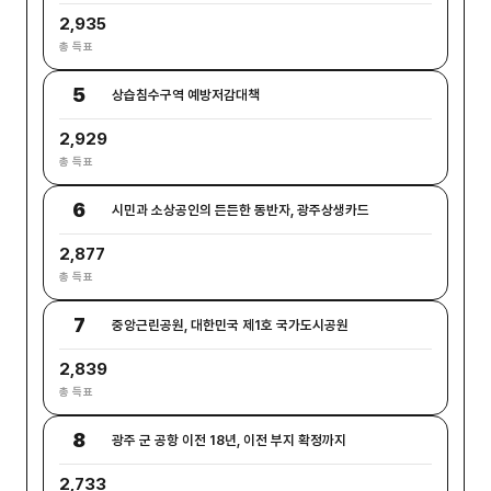
2,935
총 득표
5
상습침수구역 예방저감대책
2,929
총 득표
6
시민과 소상공인의 든든한 동반자, 광주상생카드
2,877
총 득표
7
중앙근린공원, 대한민국 제1호 국가도시공원
2,839
총 득표
8
광주 군 공항 이전 18년, 이전 부지 확정까지
2,733