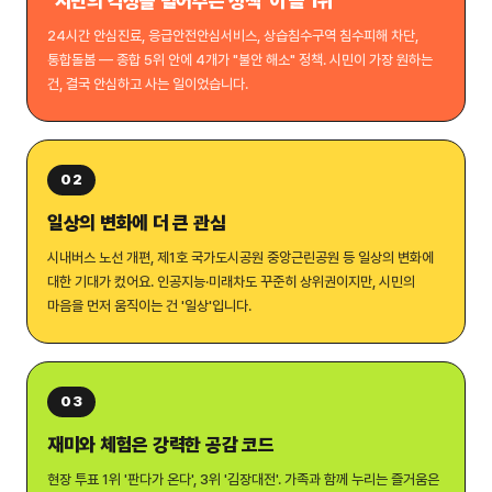
"시민의 걱정을 덜어주는 정책"이 늘 1위
24시간 안심진료, 응급안전안심서비스, 상습침수구역 침수피해 차단,
통합돌봄 — 종합 5위 안에 4개가 "불안 해소" 정책. 시민이 가장 원하는
건, 결국 안심하고 사는 일이었습니다.
02
일상의 변화에 더 큰 관심
시내버스 노선 개편, 제1호 국가도시공원 중앙근린공원 등 일상의 변화에
대한 기대가 컸어요. 인공지능·미래차도 꾸준히 상위권이지만, 시민의
마음을 먼저 움직이는 건 '일상'입니다.
03
재미와 체험은 강력한 공감 코드
현장 투표 1위 '판다가 온다', 3위 '김장대전'. 가족과 함께 누리는 즐거움은