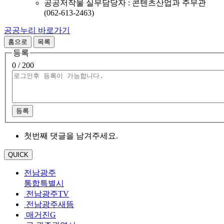
공공저작물 실무담당자 : 콘텐츠산업과 주무관
(062-613-2463)
공공누리 바로가기
홈으로
목록
등록
0
/ 200
등록
첫번째 댓글을 남겨주세요.
QUICK
전남광주
통합특별시
전남광주TV
전남광주새뜸
매거진G