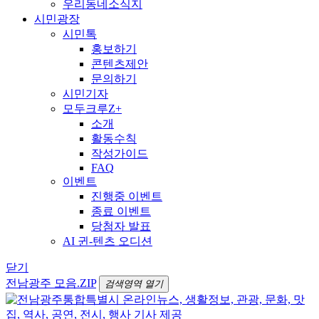
우리동네소식지
시민광장
시민톡
홍보하기
콘텐츠제안
문의하기
시민기자
모두크루Z+
소개
활동수칙
작성가이드
FAQ
이벤트
진행중 이벤트
종료 이벤트
당첨자 발표
AI 귄-텐츠 오디션
닫기
전남광주 모음.ZIP
검색영역 열기