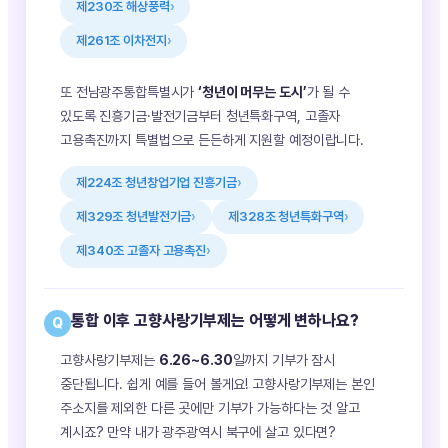
제230조 해상풍력
제261조 이차전지
또 전남광주통합특별시가
‘청년이 머무는 도시’
가 될 수
있도록 진흥기금·발전기금부터 청년특화구역, 고졸자
고용촉진까지 특별법으로 든든하게 지원할 예정이랍니다.
제224조 청년창업기업 진흥기금
제329조 청년발전기금
제328조 청년특화구역
제340조 고졸자 고용촉진
통합 이후 고향사랑기부제는 어떻게 변하나요?
Q
고향사랑기부제는
6.26~6.30
일까지 기부가 잠시
중단됩니다. 쉽게 예를 들어 볼게요! 고향사랑기부제는 본인
주소지를 제외한 다른 곳에만 기부가 가능하다는 것 알고
계시죠? 만약 내가 광주광역시 북구에 살고 있다면?