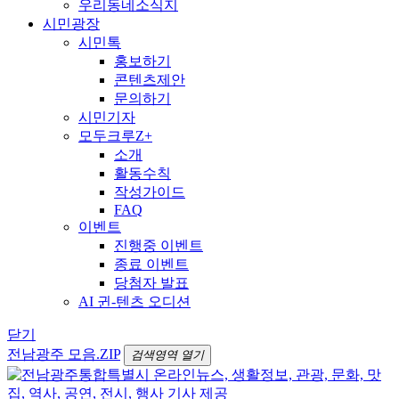
우리동네소식지
시민광장
시민톡
홍보하기
콘텐츠제안
문의하기
시민기자
모두크루Z+
소개
활동수칙
작성가이드
FAQ
이벤트
진행중 이벤트
종료 이벤트
당첨자 발표
AI 귄-텐츠 오디션
닫기
전남광주 모음.ZIP
검색영역 열기