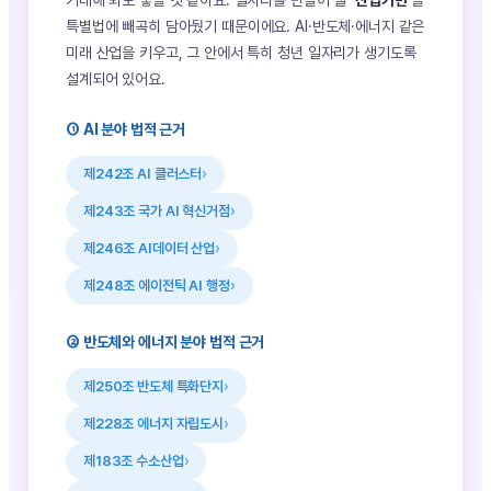
기대해 봐도 좋을 것 같아요. 일자리를 만들어 낼
‘산업기반’
을
특별법에 빼곡히 담아뒀기 때문이에요. AI·반도체·에너지 같은
미래 산업을 키우고, 그 안에서 특히 청년 일자리가 생기도록
설계되어 있어요.
① AI 분야 법적 근거
제242조 AI 클러스터
제243조 국가 AI 혁신거점
제246조 AI데이터 산업
제248조 에이전틱 AI 행정
② 반도체와 에너지 분야 법적 근거
제250조 반도체 특화단지
제228조 에너지 자립도시
제183조 수소산업