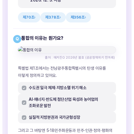
2026. 12. 3. 시행
제70조
제378조
제356조
통합의 이유는 뭔가요?
Q
출처 : 매거진G 2026년 봄호 (공공정책위키 한겨레)
특별법 제1조에서는 전남광주통합특별시의 탄생 이유를
이렇게 정의하고 있어요.
수도권 일극 체제·지방소멸 위기 해소
AI·에너지·반도체 첨단산업 육성과 농어업의
조화로운 발전
실질적 지방분권과 국가균형성장
그리고 그 바탕엔 5·18민주화운동과 민주·인권·정의·평화의