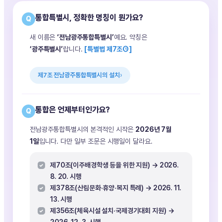
통합특별시, 정확한 명칭이 뭔가요?
Q
새 이름은
‘전남광주통합특별시’
예요. 약칭은
‘광주특별시’
랍니다.
[특별법 제7조①]
제7조 전남광주통합특별시의 설치
통합은 언제부터인가요?
Q
전남광주통합특별시의 본격적인 시작은
2026년 7월
1일
입니다. 다만 일부 조문은 시행일이 달라요.
제70조(이주배경학생 등을 위한 지원) → 2026.
8. 20. 시행
제378조(산림문화·휴양·복지 특례) → 2026. 11.
13. 시행
제356조(체육시설 설치·국제경기대회 지원) →