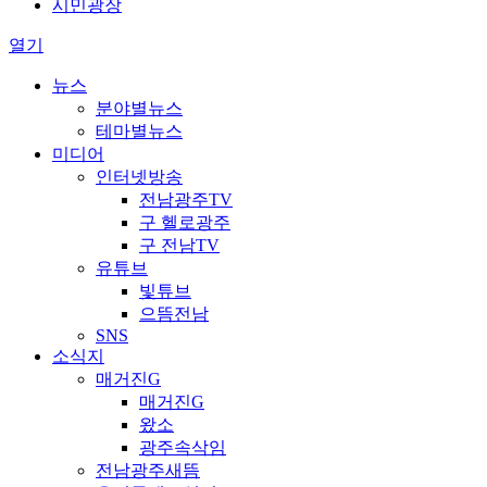
시민광장
열기
뉴스
분야별뉴스
테마별뉴스
미디어
인터넷방송
전남광주TV
구 헬로광주
구 전남TV
유튜브
빛튜브
으뜸전남
SNS
소식지
매거진G
매거진G
왔소
광주속삭임
전남광주새뜸