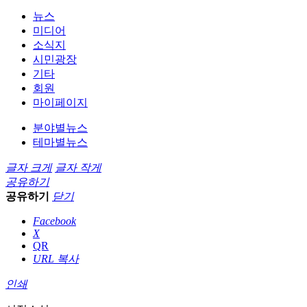
뉴스
미디어
소식지
시민광장
기타
회원
마이페이지
분야별뉴스
테마별뉴스
글자 크게
글자 작게
공유하기
공유하기
닫기
Facebook
X
QR
URL 복사
인쇄