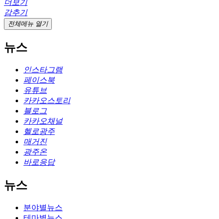
더보기
감추기
전체메뉴 열기
뉴스
인스타그램
페이스북
유튜브
카카오스토리
블로그
카카오채널
헬로광주
매거진
광주온
바로응답
뉴스
분야별뉴스
테마별뉴스