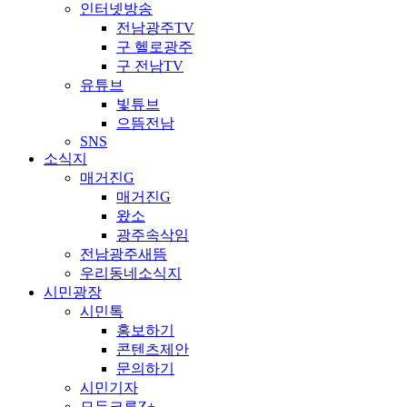
인터넷방송
전남광주TV
구 헬로광주
구 전남TV
유튜브
빛튜브
으뜸전남
SNS
소식지
매거진G
매거진G
왔소
광주속삭임
전남광주새뜸
우리동네소식지
시민광장
시민톡
홍보하기
콘텐츠제안
문의하기
시민기자
모두크루Z+