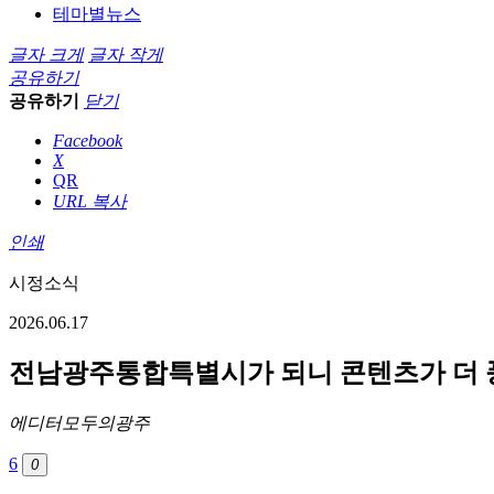
테마별뉴스
글자 크게
글자 작게
공유하기
공유하기
닫기
Facebook
X
QR
URL 복사
인쇄
시정소식
2026.06.17
전남광주통합특별시가 되니 콘텐츠가 더 
에디터
모두의광주
6
0