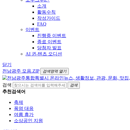
소개
활동수칙
작성가이드
FAQ
이벤트
진행중 이벤트
종료 이벤트
당첨자 발표
AI 귄-텐츠 오디션
닫기
전남광주 모음.ZIP
검색영역 열기
검색
검색
추천검색어
축제
폭염 대응
여름 휴가
소상공인 지원