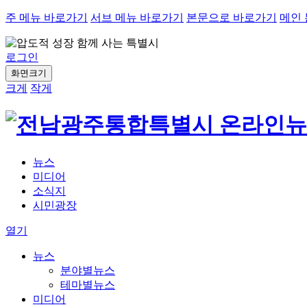
주 메뉴 바로가기
서브 메뉴 바로가기
본문으로 바로가기
메인
로그인
화면크기
크게
작게
뉴스
미디어
소식지
시민광장
열기
뉴스
분야별뉴스
테마별뉴스
미디어