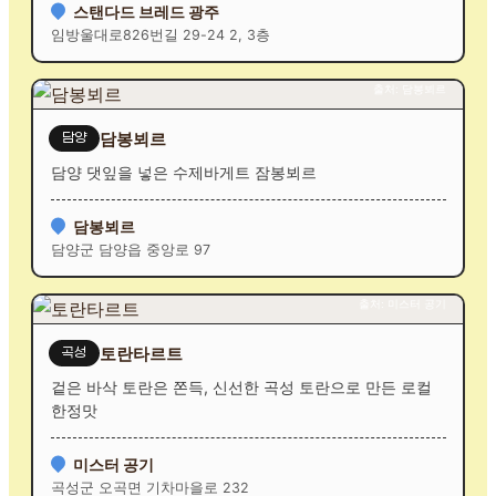
스탠다드 브레드 광주
임방울대로826번길 29-24 2, 3층
출처: 담봉뵈르
담봉뵈르
담양
담양 댓잎을 넣은 수제바게트 잠봉뵈르
담봉뵈르
담양군 담양읍 중앙로 97
출처: 미스터 공기
토란타르트
곡성
겉은 바삭 토란은 쫀득, 신선한 곡성 토란으로 만든 로컬
한정맛
미스터 공기
곡성군 오곡면 기차마을로 232