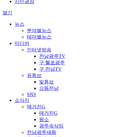
시민광장
열기
뉴스
분야별뉴스
테마별뉴스
미디어
인터넷방송
전남광주TV
구 헬로광주
구 전남TV
유튜브
빛튜브
으뜸전남
SNS
소식지
매거진G
매거진G
왔소
광주속삭임
전남광주새뜸