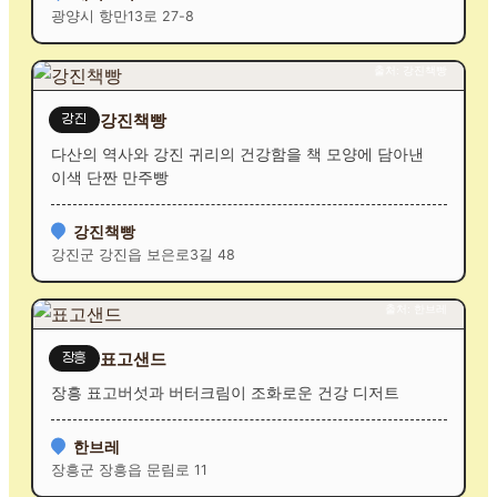
광양시 항만13로 27-8
출처: 강진책빵
강진책빵
강진
다산의 역사와 강진 귀리의 건강함을 책 모양에 담아낸
이색 단짠 만주빵
강진책빵
강진군 강진읍 보은로3길 48
출처: 한브레
표고샌드
장흥
장흥 표고버섯과 버터크림이 조화로운 건강 디저트
한브레
장흥군 장흥읍 문림로 11