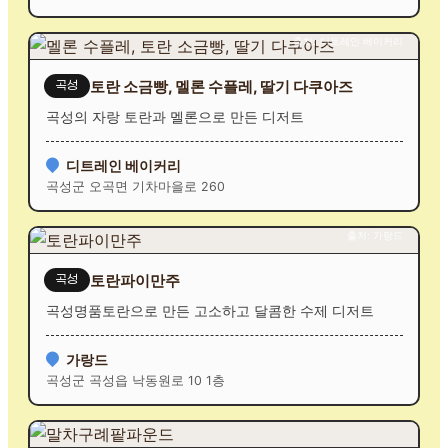
출처: 디트레인 베이커리
토란 소금빵, 멜론 수플레, 딸기 다쿠아즈
곡성
곡성의 자랑 토란과 멜론으로 만든 디저트
디트레인 베이커리
곡성군 오곡면 기차마을로 260
출처: 가랑드
토란파이만주
곡성
곡성명품토란으로 만든 고소하고 달콤한 수제 디저트
가랑드
곡성군 곡성읍 낙동원로 10 1층