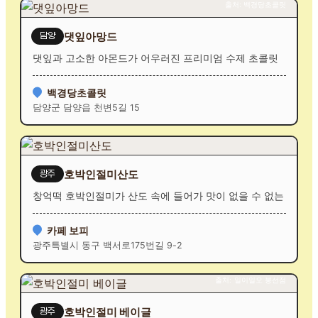
출처: 백경당초콜릿
댓잎아망드
담양
댓잎과 고소한 아몬드가 어우러진 프리미엄 수제 초콜릿
백경당초콜릿
담양군 담양읍 천변5길 15
호박인절미산도
광주
창억떡 호박인절미가 산도 속에 들어가 맛이 없을 수 없는
카페 보피
광주특별시 동구 백서로175번길 9-2
출처: 일이일오 봉선점
호박인절미 베이글
광주