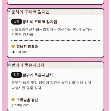
출처: 정남진 장흥몰
풍하이 포테코 감자칩
장흥
남도드림생산자협동조합에서 생산하는 100% 유기농
친환경 감자칩
정남진 장흥몰
okjmall.com
출처: 초록믿음 강진
쌀귀리 묵은지김치
강진
풍부한 남도 젓갈 양념에 강진산 쌀귀리를 더해 깊게
숙성시킨 명품 김치
초록믿음 강진
greengj.com