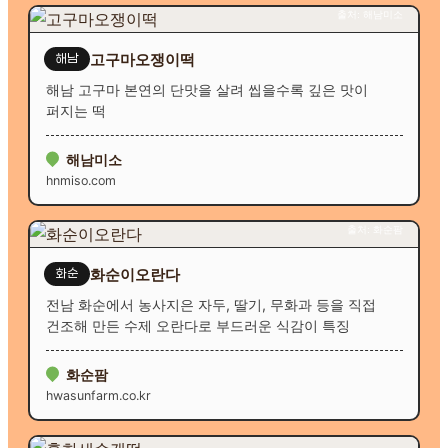
출처: 해남미소
고구마오쟁이떡
해남
해남 고구마 본연의 단맛을 살려 씹을수록 깊은 맛이
퍼지는 떡
해남미소
hnmiso.com
출처: 화순팜
화순이오란다
화순
전남 화순에서 농사지은 자두, 딸기, 무화과 등을 직접
건조해 만든 수제 오란다로 부드러운 식감이 특징
화순팜
hwasunfarm.co.kr