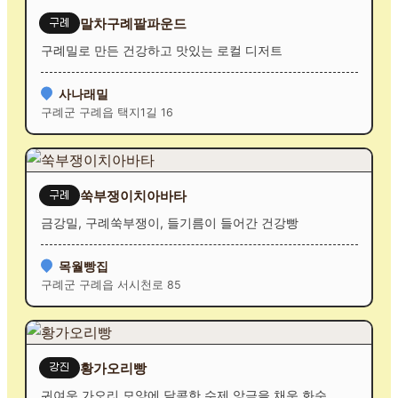
말차구례팥파운드
구례
구례밀로 만든 건강하고 맛있는 로컬 디저트
사나래밀
구례군 구례읍 택지1길 16
쑥부쟁이치아바타
구례
금강밀, 구례쑥부쟁이, 들기름이 들어간 건강빵
목월빵집
구례군 구례읍 서시천로 85
황가오리빵
강진
귀여운 가오리 모양에 달콤한 수제 앙금을 채운 화순