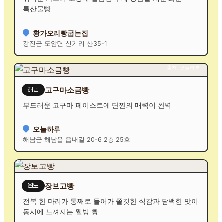
특산물빵
황가오리빵굽는집
강진군 도암면 신기리 산35-1
출처: 오늘하루
고구마소금빵
해남
부드러운 고구마 페이스트에 단짠의 매력이 완벽
오늘하루
해남군 해남읍 읍내길 20-6 2층 25호
장보고빵
완도
전복 한 마리가 통째로 들어가 쫄깃한 식감과 담백한 맛이
동시에 느껴지는 웰빙 빵