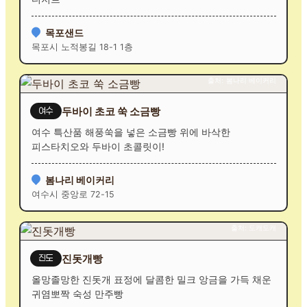
목포샌드
목포시 노적봉길 18-1 1층
출처: 봄나리 베이커리
두바이 초코 쑥 소금빵
여수
여수 특산품 해풍쑥을 넣은 소금빵 위에 바삭한
피스타치오와 두바이 초콜릿이!
봄나리 베이커리
여수시 중앙로 72-15
출처: 도캐도캐
진돗개빵
진도
올망졸망한 진돗개 표정에 달콤한 밀크 앙금을 가득 채운
귀염뽀짝 숙성 만주빵