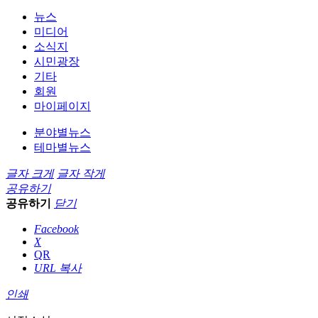
뉴스
미디어
소식지
시민광장
기타
회원
마이페이지
분야별뉴스
테마별뉴스
글자 크게
글자 작게
공유하기
공유하기
닫기
Facebook
X
QR
URL 복사
인쇄