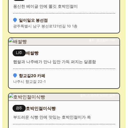
퐁신한 베이글 안에 쫄깃 호박인절미
일이일오 봉선점
광주특별시 남구 봉선로121번길 10 1층
출처: 향교길20 카페
배쌀빵
나주
햅쌀과 나주배가 만나 입안 가득 퍼지는 달콤함
향교길20 카페
나주시 향교길 22-1
출처: 스탠다드 브레드 광주
호박인절미식빵
광주
부드러운 식빵 안에 맛있는 호박인절미가 쏙