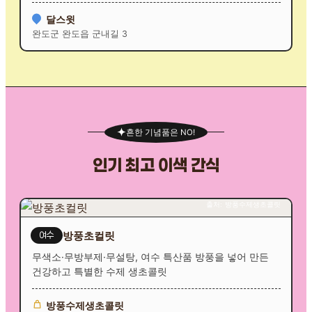
달스윗
완도군 완도읍 군내길 3
흔한 기념품은 NO!
인기 최고 이색 간식
출처: 방풍수제생초콜릿
방풍초컬릿
여수
무색소·무방부제·무설탕, 여수 특산품 방풍을 넣어 만든
건강하고 특별한 수제 생초콜릿
방풍수제생초콜릿