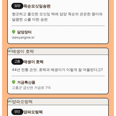
죽순모싯잎송편
담양
향긋하고 쫄깃한 모싯잎 떡에 담양 죽순의 은은한 풍미와
달콤한 소를 더한 송편
담양장터
damyangmk.kr
매생이 호떡
고흥
44년 전통 손맛. 호떡과 매생이가 이렇게 잘 어울린다고?
거금특산품
고흥군 금산면 거금로 715
양파오링떡
무안