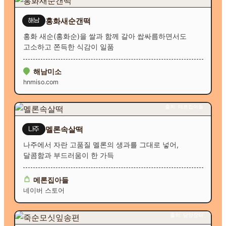
홍화새순갠떡
해남
홍화 새순(홍화순)을 쌀과 함께 갈아 쌉싸름하면서도
고소하고 쫀득한 식감이 일품
해남미소
hnmiso.com
출처: 메론집아들
멜론속살떡
나주
나주에서 자란 고품질 멜론의 생과를 그대로 넣어,
달콤함과 부드러움이 한 가득
메론집아들
네이버 스토어
출처: 담양장터