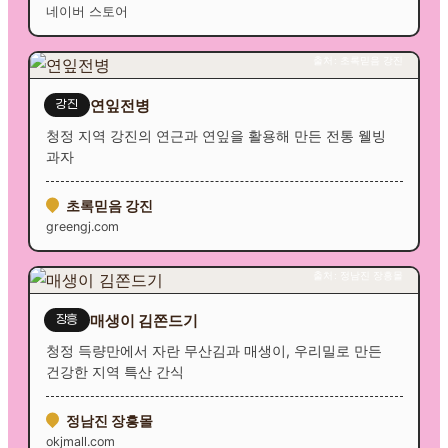
네이버 스토어
출처: 초록믿음 강진
연잎전병
강진
청정 지역 강진의 연근과 연잎을 활용해 만든 전통 웰빙
과자
초록믿음 강진
greengj.com
출처: 정남진 장흥몰
매생이 김쫀드기
장흥
청정 득량만에서 자란 무산김과 매생이, 우리밀로 만든
건강한 지역 특산 간식
정남진 장흥몰
okjmall.com