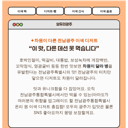
이색 떡
디저트·빵
이색 간식
이색 음료
모두의광주
차원이 다른 전남광주 이색 디저트
“이 맛, 다른 데선 못 먹습니다”
호박인절미, 떡갈비, 대통밥, 보성녹차에 게장백반,
꼬막정식, 영광굴비 등등 한번 맛보면
차원이 달라 병
을
유발한다는 전남광주특별시의 맛! 전남광주의 터치만
닿으면 디저트도 차원이 달라집니다.
맛과 유니크함을 다 잡았어요. 오직
전남광주통합특별시에서만 먹을 수 있는(아마도?)
여러분의 취향을 업그레이드 할 전남광주통합특별시
온리 원 이색 디저트 총집합! 모두의 광주가 입맛은 물론
SNS 좋아요까지 몽땅 보장할게요.