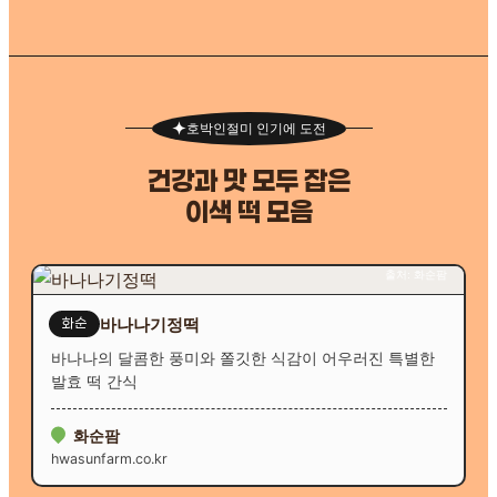
호박인절미 인기에 도전
건강과 맛 모두 잡은
이색 떡 모음
출처: 화순팜
바나나기정떡
화순
바나나의 달콤한 풍미와 쫄깃한 식감이 어우러진 특별한
발효 떡 간식
화순팜
hwasunfarm.co.kr