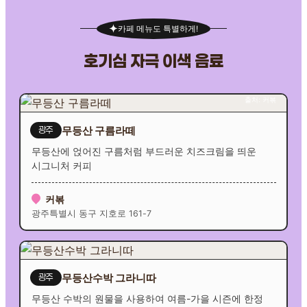
카페 메뉴도 특별하게!
호기심 자극 이색 음료
출처: 커볶
무등산 구름라떼
광주
무등산에 얹어진 구름처럼 부드러운 치즈크림을 띄운
시그니처 커피
커볶
광주특별시 동구 지호로 161-7
무등산수박 그라니따
광주
무등산 수박의 원물을 사용하여 여름-가을 시즌에 한정