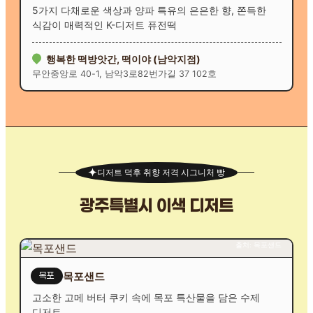
5가지 다채로운 색상과 양파 특유의 은은한 향, 쫀득한
식감이 매력적인 K-디저트 퓨전떡
행복한 떡방앗간, 떡이야 (남악지점)
무안중앙로 40-1, 남악3로82번가길 37 102호
디저트 덕후 취향 저격 시그니처 빵
광주특별시 이색 디저트
출처: 목포샌드
목포샌드
목포
고소한 고메 버터 쿠키 속에 목포 특산물을 담은 수제
디저트