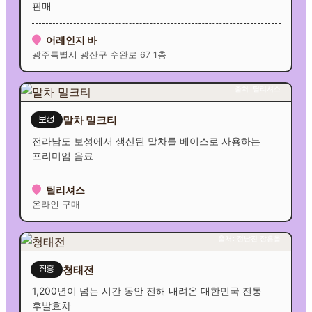
판매
어레인지 바
광주특별시 광산구 수완로 67 1층
출처: 틸리셔스
말차 밀크티
보성
전라남도 보성에서 생산된 말차를 베이스로 사용하는
프리미엄 음료
틸리셔스
온라인 구매
출처: 정남진 장흥몰
청태전
장흥
1,200년이 넘는 시간 동안 전해 내려온 대한민국 전통
후발효차