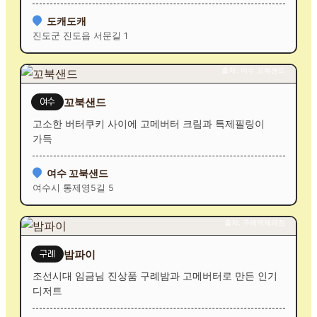
도캐도캐
진도군 진도읍 서문길 1
출처: 여수 꼬북샌드
꼬북샌드
여수
고소한 버터쿠키 사이에 고메버터 크림과 특제필링이
가득
여수 꼬북샌드
여수시 통제영5길 5
출처: 구례역제과점
밤파이
구례
조선시대 임금님 진상품 구례밤과 고메버터로 만든 인기
디저트