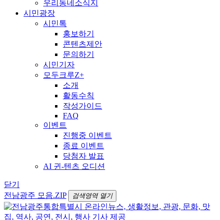
우리동네소식지
시민광장
시민톡
홍보하기
콘텐츠제안
문의하기
시민기자
모두크루Z+
소개
활동수칙
작성가이드
FAQ
이벤트
진행중 이벤트
종료 이벤트
당첨자 발표
AI 귄-텐츠 오디션
닫기
전남광주 모음.ZIP
검색영역 열기