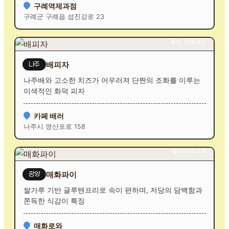
구례역제과점
구례군 구례읍 섬진강로 23
출처: 카페 배러
배피자
나주
나주배와 고소한 치즈가 어우러져 단짠의 조화를 이루는
이색적인 화덕 피자
카페 배러
나주시 영산포로 158
출처: 매화로와
매화파이
광양
쌀가루 기반 글루텐프리로 속이 편하며, 저당의 담백함과
쫀득한 식감이 특징
매화로와