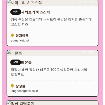
출처: 영광마켓
새싹보리 치즈스틱
영광
영광 특산물 찰보리와 새싹보리 분말을 첨가한 춘권피에
고소한 치즈
영광마켓
ygmarket.net
출처: 장성몰
레몬즙
장성
직접 재배한 장성산 레몬을 100% 생착즙한 프리미엄
로컬푸드
장성몰
jangseongmall.co.kr