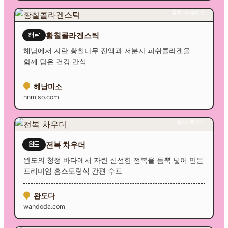
출처: 해남미소
황칠콜라겐스틱
해남
해남에서 자란 황칠나무 진액과 저분자 피쉬콜라겐을
함께 담은 건강 간식
해남미소
hnmiso.com
출처: 완도다
전복 차우더
완도
완도의 청정 바다에서 자란 신선한 전복을 듬뿍 넣어 만든
프리미엄 홈스토랑식 간편 수프
완도다
wandoda.com