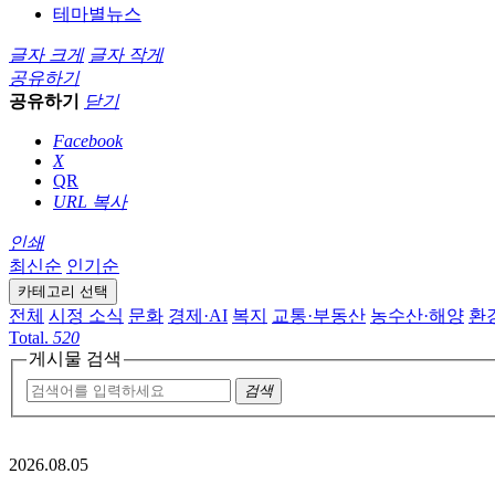
테마별뉴스
글자 크게
글자 작게
공유하기
공유하기
닫기
Facebook
X
QR
URL 복사
인쇄
최신순
인기순
카테고리 선택
전체
시정 소식
문화
경제·AI
복지
교통·부동산
농수산·해양
환
Total.
520
게시물 검색
검색
2026.08.05