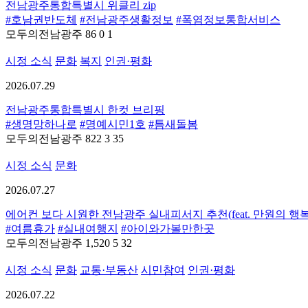
전남광주통합특별시 위클리 zip
#호남권반도체
#전남광주생활정보
#폭염정보통합서비스
모두의전남광주
86
0
1
시정 소식
문화
복지
인권·평화
2026.07.29
전남광주통합특별시 한컷 브리핑
#생명망하나로
#명예시민1호
#틈새돌봄
모두의전남광주
822
3
35
시정 소식
문화
2026.07.27
에어컨 보다 시원한 전남광주 실내피서지 추천(feat. 만원의 행복
#여름휴가
#실내여행지
#아이와가볼만한곳
모두의전남광주
1,520
5
32
시정 소식
문화
교통·부동산
시민참여
인권·평화
2026.07.22