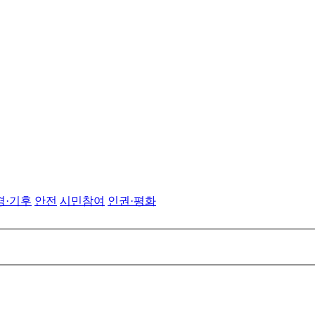
경·기후
안전
시민참여
인권·평화