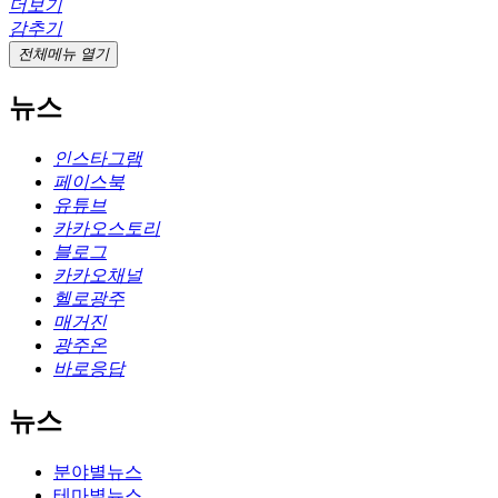
더보기
감추기
전체메뉴 열기
뉴스
인스타그램
페이스북
유튜브
카카오스토리
블로그
카카오채널
헬로광주
매거진
광주온
바로응답
뉴스
분야별뉴스
테마별뉴스