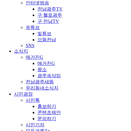
인터넷방송
전남광주TV
구 헬로광주
구 전남TV
유튜브
빛튜브
으뜸전남
SNS
소식지
매거진G
매거진G
왔소
광주속삭임
전남광주새뜸
우리동네소식지
시민광장
시민톡
홍보하기
콘텐츠제안
문의하기
시민기자
모두크루Z+