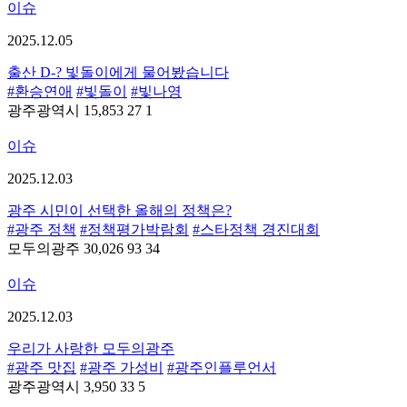
이슈
2025.12.05
출산 D-? 빛돌이에게 물어봤습니다
#환승연애
#빛돌이
#빛나영
광주광역시
15,853
27
1
이슈
2025.12.03
광주 시민이 선택한 올해의 정책은?
#광주 정책
#정책평가박람회
#스타정책 경진대회
모두의광주
30,026
93
34
이슈
2025.12.03
우리가 사랑한 모두의광주
#광주 맛집
#광주 가성비
#광주인플루언서
광주광역시
3,950
33
5