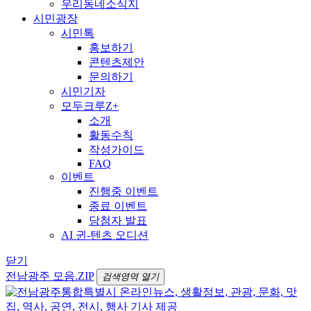
우리동네소식지
시민광장
시민톡
홍보하기
콘텐츠제안
문의하기
시민기자
모두크루Z+
소개
활동수칙
작성가이드
FAQ
이벤트
진행중 이벤트
종료 이벤트
당첨자 발표
AI 귄-텐츠 오디션
닫기
전남광주 모음.ZIP
검색영역 열기