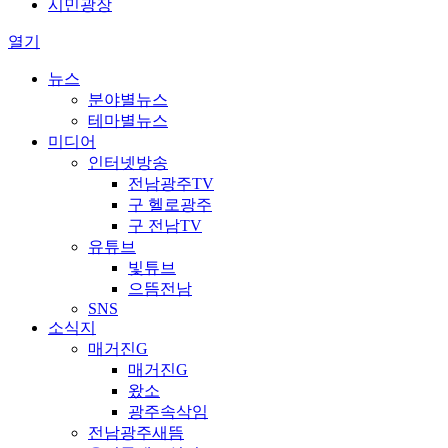
시민광장
열기
뉴스
분야별뉴스
테마별뉴스
미디어
인터넷방송
전남광주TV
구 헬로광주
구 전남TV
유튜브
빛튜브
으뜸전남
SNS
소식지
매거진G
매거진G
왔소
광주속삭임
전남광주새뜸