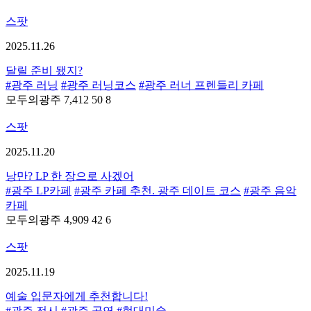
스팟
2025.11.26
달릴 준비 됐지?
#광주 러닝
#광주 러닝코스
#광주 러너 프렌들리 카페
모두의광주
7,412
50
8
스팟
2025.11.20
낭만? LP 한 장으로 사겠어
#광주 LP카페
#광주 카페 추천. 광주 데이트 코스
#광주 음악
카페
모두의광주
4,909
42
6
스팟
2025.11.19
예술 입문자에게 추천합니다!
#광주 전시
#광주 공연
#현대미술