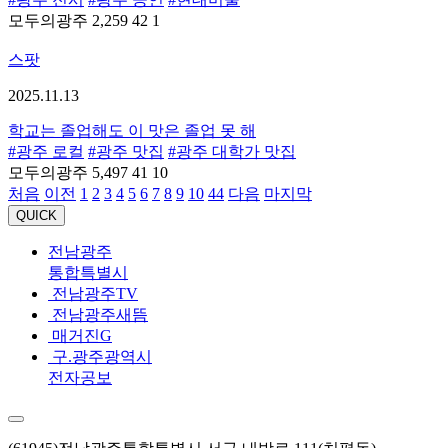
모두의광주
2,259
42
1
스팟
2025.11.13
학교는 졸업해도 이 맛은 졸업 못 해
#광주 로컬
#광주 맛집
#광주 대학가 맛집
모두의광주
5,497
41
10
처음
이전
1
2
3
4
5
6
7
8
9
10
44
다음
마지막
QUICK
전남광주
통합특별시
전남광주TV
전남광주새뜸
매거진G
구.광주광역시
전자공보