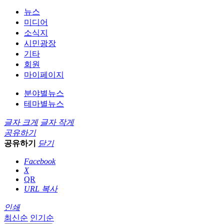
뉴스
미디어
소식지
시민광장
기타
회원
마이페이지
분야별뉴스
테마별뉴스
글자 크게
글자 작게
공유하기
공유하기
닫기
Facebook
X
QR
URL 복사
인쇄
최신순
인기순