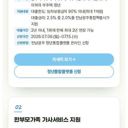
이하의 무주택 청년
대출한도: 임차보증금의 90% 이내(최대 1억원)
지
원
내
용
대출금리: 2.5% 중 2.0%를 전남광주통합특별시가
지원
2년 이내, 1회에 한해 최대 2년 연장 가능
대
출
기
간
2026.07.06.(월)~07.15.(수)
신
청
기
간
전남광주 청년통합플랫폼 온라인 신청
신
청
방
법
자세히 보기
→
청년통합플랫폼 신청
한부모가족 가사서비스 지원