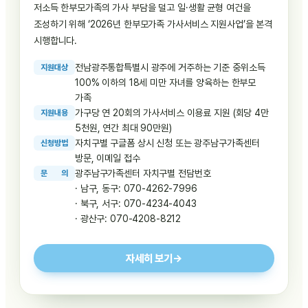
저소득 한부모가족의 가사 부담을 덜고 일·생활 균형 여건을
조성하기 위해 ‘2026년 한부모가족 가사서비스 지원사업’을 본격
시행합니다.
전남광주통합특별시 광주에 거주하는 기준 중위소득
지
원
대
상
100% 이하의 18세 미만 자녀를 양육하는 한부모
가족
가구당 연 20회의 가사서비스 이용료 지원 (회당 4만
지
원
내
용
5천원, 연간 최대 90만원)
자치구별 구글폼 상시 신청 또는 광주남구가족센터
신
청
방
법
방문, 이메일 접수
광주남구가족센터 자치구별 전담번호
문
의
· 남구, 동구:
070-4262-7996
· 북구, 서구:
070-4234-4043
· 광산구:
070-4208-8212
자세히 보기
→