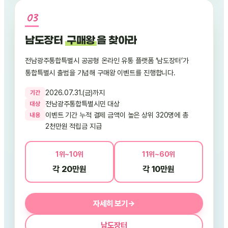
남도장터
구매왕
을 찾아라
전남광주통합특별시 공공형 온라인 유통 플랫폼 ‘남도장터’가
통합특별시 출범을 기념해 구매왕 이벤트를 진행합니다.
2026.07.31.(금)까지
기
간
전남광주통합특별시민 대상
대
상
이벤트 기간 누적 결제 금액이 높은 상위 320명에 총
내
용
2천만원 적립금 지급
1위~10위
11위~60위
각 20만원
각 10만원
자세히 보기
→
남도장터