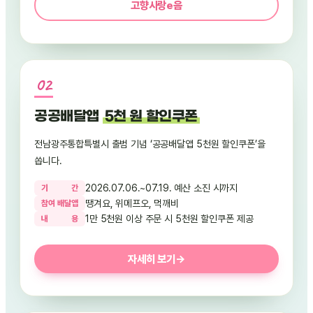
고향사랑e음
공공배달앱
5천 원 할인쿠폰
전남광주통합특별시 출범 기념 ‘공공배달앱 5천원 할인쿠폰’을
쏩니다.
2026.07.06.~07.19. 예산 소진 시까지
기
간
땡겨요, 위메프오, 먹깨비
참
여
배
달
앱
1만 5천원 이상 주문 시 5천원 할인쿠폰 제공
내
용
자세히 보기
→