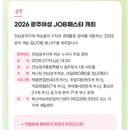
2026 광주여성 JOB페스타 개최
전남광주지역 여성들의 구직과 경제활동 참여를 지원하는 ‘2026
광주 여성 잡(JOB) 페스타’를 개최합니다.
전남광주지역 여성 누구나 무료 참여
참
여
대
상
2026.07.10.(금) 14:00
일
시
전남광주통합특별시 광주청사 1층 시민홀
장
소
하나된 전남광주여성, 내일(WORK)을 잡(JOB)다
주
제
채용면접관(40개 부스), 취업지원관(5개 부스),
프
로
그
램
직업체험관(7개 부스), 부대행사관(6개 부스), 홍보관
(13개 부스) 등 5개 분야 71개 부스 운영
북구여성새로일하기센터 062)266-8500 또는 각
문
의
지역 새일센터
✓ 박람회에 참여하지 못한다 온라인으로!