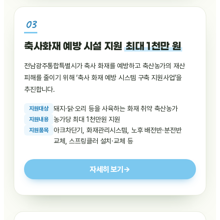
축사화재 예방 시설 지원
최대 1천만 원
전남광주통합특별시가 축사 화재를 예방하고 축산농가의 재산
피해를 줄이기 위해 ‘축사 화재 예방 시스템 구축 지원사업’을
추진합니다.
돼지·닭·오리 등을 사육하는 화재 취약 축산농가
지
원
대
상
농가당 최대 1천만원 지원
지
원
내
용
아크차단기, 화재관리시스템, 노후 배전반·분전반
지
원
품
목
교체, 스프링클러 설치·교체 등
자세히 보기
→