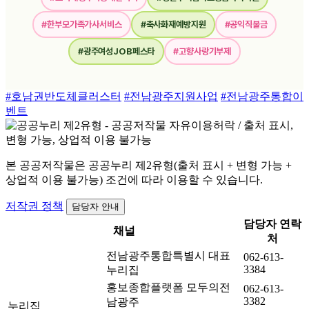
#한부모가족가사서비스
#축사화재예방지원
#공익직불금
#광주여성JOB페스타
#고향사랑기부제
#호남권반도체클러스터
#전남광주지원사업
#전남광주통합이
벤트
본 공공저작물은 공공누리 제2유형(출처 표시 + 변형 가능 +
상업적 이용 불가능) 조건에 따라 이용할 수 있습니다.
저작권 정책
담당자 안내
담당자 연락
채널
처
전남광주통합특별시 대표
062-613-
3384
누리집
홍보종합플랫폼 모두의전
062-613-
3382
남광주
누리집