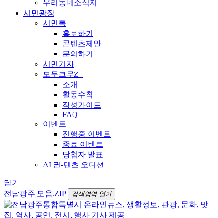
우리동네소식지
시민광장
시민톡
홍보하기
콘텐츠제안
문의하기
시민기자
모두크루Z+
소개
활동수칙
작성가이드
FAQ
이벤트
진행중 이벤트
종료 이벤트
당첨자 발표
AI 귄-텐츠 오디션
닫기
전남광주 모음.ZIP
검색영역 열기