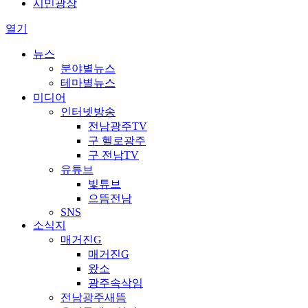
시민광장
열기
뉴스
분야별뉴스
테마별뉴스
미디어
인터넷방송
전남광주TV
구 헬로광주
구 전남TV
유튜브
빛튜브
으뜸전남
SNS
소식지
매거진G
매거진G
왔소
광주속삭임
전남광주새뜸