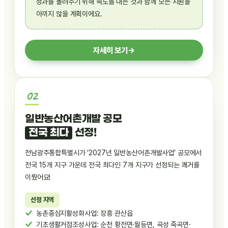
성과를 돌려주기 위해 속도를 내는 것과 함께 모든 지원을
아끼지 않을 계획이에요.
자세히 보기
→
일반농산어촌개발 공모
전국 최다
선정!
전남광주통합특별시가 ‘2027년 일반농산어촌개발사업’ 공모에서
전국 15개 지구 가운데 전국 최다인 7개 지구가 선정되는 쾌거를
이뤘어요!
선정 지역
농촌중심지활성화사업: 장흥 관산읍
기초생활거점조성사업: 순천 황전면·월등면, 곡성 죽곡면·