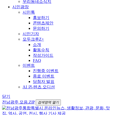
우리동네소식지
시민광장
시민톡
홍보하기
콘텐츠제안
문의하기
시민기자
모두크루Z+
소개
활동수칙
작성가이드
FAQ
이벤트
진행중 이벤트
종료 이벤트
당첨자 발표
AI 귄-텐츠 오디션
닫기
전남광주 모음.ZIP
검색영역 열기