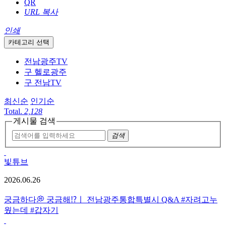
QR
URL 복사
인쇄
카테고리 선택
전남광주TV
구 헬로광주
구 전남TV
최신순
인기순
Total.
2,128
게시물 검색
검색
빛튜브
2026.06.26
궁금하다💭 궁금해⁉️ㅣ 전남광주통합특별시 Q&A #자려고누
웠는데 #갑자기