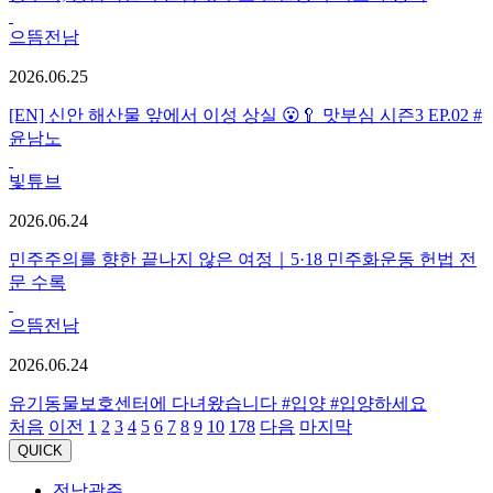
으뜸전남
2026.06.25
[EN] 신안 해산물 앞에서 이성 상실 😮🥄 맛부심 시즌3 EP.02 #
윤남노
빛튜브
2026.06.24
민주주의를 향한 끝나지 않은 여정｜5·18 민주화운동 헌법 전
문 수록
으뜸전남
2026.06.24
유기동물보호센터에 다녀왔습니다 #입양 #입양하세요
처음
이전
1
2
3
4
5
6
7
8
9
10
178
다음
마지막
QUICK
전남광주