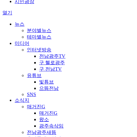
시민광장
열기
뉴스
분야별뉴스
테마별뉴스
미디어
인터넷방송
전남광주TV
구 헬로광주
구 전남TV
유튜브
빛튜브
으뜸전남
SNS
소식지
매거진G
매거진G
왔소
광주속삭임
전남광주새뜸