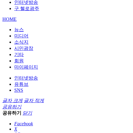
인터넷방송
구 헬로광주
HOME
뉴스
미디어
소식지
시민광장
기타
회원
마이페이지
인터넷방송
유튜브
SNS
글자 크게
글자 작게
공유하기
공유하기
닫기
Facebook
X