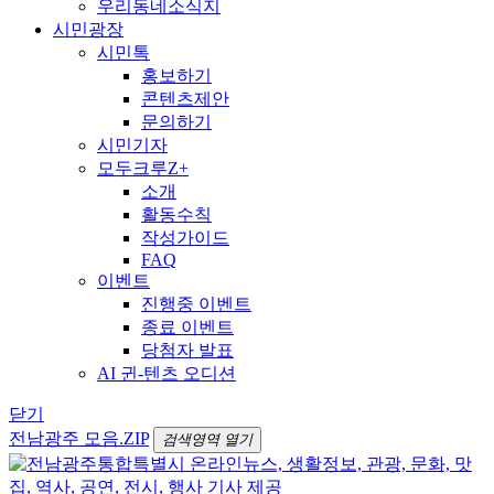
우리동네소식지
시민광장
시민톡
홍보하기
콘텐츠제안
문의하기
시민기자
모두크루Z+
소개
활동수칙
작성가이드
FAQ
이벤트
진행중 이벤트
종료 이벤트
당첨자 발표
AI 귄-텐츠 오디션
닫기
전남광주 모음.ZIP
검색영역 열기