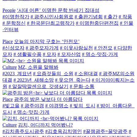
People
‘시대 어른’ 이명한 문학 반세기 집대성
#이명한작가
# 광주시민사회원로
# 출판기념회
# 출간
# 작품
# 문학정신
# 한국문단최고령작가
# 이명한중단편전집
# 인물
·인터뷰
Place
오늘의 마지막 구호는 ‘안전모’
#신성모자
# 광주모자가게
# 이웃사랑실천
# 안전모
# 다양한
모자
# 생활필수품
# 모자
# 모자산업
# 명소·맛집·가게
Culture
MZ, 소원을 말해봐
#2023_계묘년
# 요즘것들의_소원
# 소원대결
# 광주MZ의소원
대결
# 2023년_새해소망
# 웃으면_죽는다
# 이겨야이뤄지는소
원
# 알잘딱깔센으로_갓생살기
# 문화·소통
Place
광주의 밤은 낮보다 더 아름답다
#빛고을
# 광주야경
# 야경명소
# 빛의_도시
# 밤이_아름다운_
도시
# 명소·맛집·가게
Culture
김치, 어디까지 먹어봤니?
#김치종주도시광주
#김호옥김치명인
#꿀잼광주=꿀맛광주
#
어서와괴식김치는처음이지?
#김치의변신은무죄!
#김치맛의
비결
#광주김치타운
#과식부르는괴식김치
#김치넌어디까지