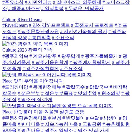
#주요소식
# 시민인터뷰
# 실내마스크_의무해제
# 노마스크장
소
# 애증의마스크
# 일상회복
# 두려운_민낯공개
Culture
River Dream
#RiverDream
# 영산강Y-프로젝트
# 꿀잼도시 프로젝트
# Y-프
로젝트
# 광주문화관광자원
# 시민여가와쉼의 공간
# 광주와
전남의 상생
# 통합의축
# 주요소식
Culture
2023 광주의 약속
#광주의약속
# 계묘년광주
# 광주답게
# 광주가돌봐줄게
# 광
주가지켜줄게
# 광주가응원할게
# 광주에서힐링할게
# 광주가
보여줄게
# 광주가실천할게
# 주요소식
Place
맛의 추억을 이어갑니다
#도리깨마당
# 동계한정메뉴
# 팥칼국수
# 닭칼국수
# 바지락
칼국수
# 젊은부부
# 젊은부부목표
# 맛의추억
# 원조의맛
# 광
주맛집
# 명소·맛집·가게
Place
반딧불이 마을 겨울엔 설경도 으뜸
#무등산평촌명품마을
# 분청
# 반딧불이
# 수달
# 남생이
# 명
품마을
# 반디마을
# 지속가능한마을
# 국립공원
# 농촌체험휴
양마을
# 평촌마을
# 광주지역명소
# 명소·맛집·가게