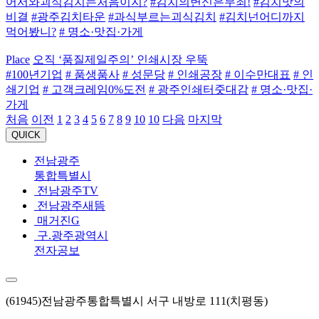
먹어봤니?
# 명소·맛집·가게
Place
오직 ‘품질제일주의’ 인쇄시장 우뚝
#100년기업
# 품생품사
# 성문당
# 인쇄공장
# 이수만대표
# 인
쇄기업
# 고객크레임0%도전
# 광주인쇄터줏대감
# 명소·맛집·
가게
처음
이전
1
2
3
4
5
6
7
8
9
10
10
다음
마지막
QUICK
전남광주
통합특별시
전남광주TV
전남광주새뜸
매거진G
구.광주광역시
전자공보
(61945)전남광주통합특별시 서구 내방로 111(치평동)
인스타그램