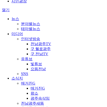
시민광장
열기
뉴스
분야별뉴스
테마별뉴스
미디어
인터넷방송
전남광주TV
구 헬로광주
구 전남TV
유튜브
빛튜브
으뜸전남
SNS
소식지
매거진G
매거진G
왔소
광주속삭임
전남광주새뜸