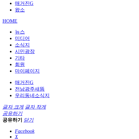
매거진G
왔소
HOME
뉴스
미디어
소식지
시민광장
기타
회원
마이페이지
매거진G
전남광주새뜸
우리동네소식지
글자 크게
글자 작게
공유하기
공유하기
닫기
Facebook
X