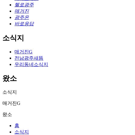
헬로광주
매거진
광주온
바로응답
소식지
매거진G
전남광주새뜸
우리동네소식지
왔소
소식지
매거진G
왔소
홈
소식지