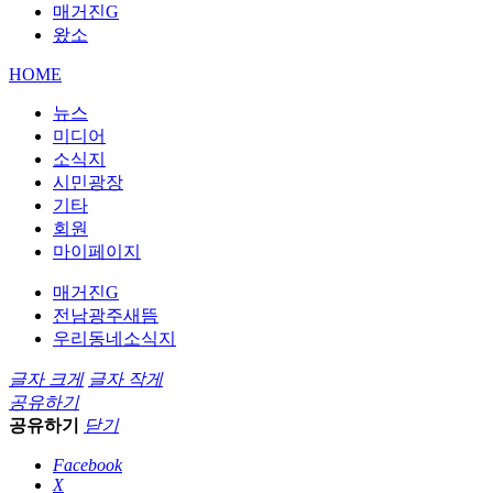
매거진G
왔소
HOME
뉴스
미디어
소식지
시민광장
기타
회원
마이페이지
매거진G
전남광주새뜸
우리동네소식지
글자 크게
글자 작게
공유하기
공유하기
닫기
Facebook
X