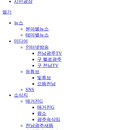
시민광장
열기
뉴스
분야별뉴스
테마별뉴스
미디어
인터넷방송
전남광주TV
구 헬로광주
구 전남TV
유튜브
빛튜브
으뜸전남
SNS
소식지
매거진G
매거진G
왔소
광주속삭임
전남광주새뜸