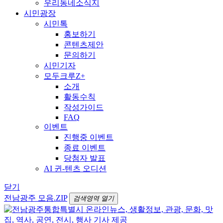
우리동네소식지
시민광장
시민톡
홍보하기
콘텐츠제안
문의하기
시민기자
모두크루Z+
소개
활동수칙
작성가이드
FAQ
이벤트
진행중 이벤트
종료 이벤트
당첨자 발표
AI 귄-텐츠 오디션
닫기
전남광주 모음.ZIP
검색영역 열기