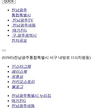
QUICK
전남광주
통합특별시
전남광주TV
전남광주새뜸
매거진G
구.광주광역시
전자공보
(61945)전남광주통합특별시 서구 내방로 111(치평동)
인스타그램
페이스북
유튜브
카카오스토리
블로그
전남광주특별시 누리집
매거진G
전남광주새뜸