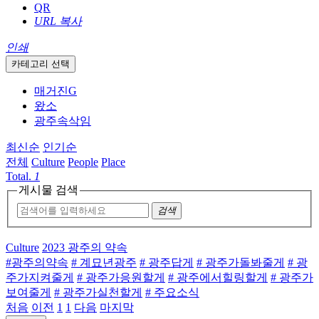
QR
URL 복사
인쇄
카테고리 선택
매거진G
왔소
광주속삭임
최신순
인기순
전체
Culture
People
Place
Total.
1
게시물 검색
검색
Culture
2023 광주의 약속
#광주의약속
# 계묘년광주
# 광주답게
# 광주가돌봐줄게
# 광
주가지켜줄게
# 광주가응원할게
# 광주에서힐링할게
# 광주가
보여줄게
# 광주가실천할게
# 주요소식
처음
이전
1
1
다음
마지막