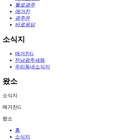
헬로광주
매거진
광주온
바로응답
소식지
매거진G
전남광주새뜸
우리동네소식지
왔소
소식지
매거진G
왔소
홈
소식지