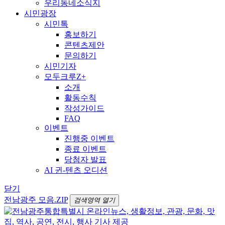
우리동네소식지
시민광장
시민톡
홍보하기
콘텐츠제안
문의하기
시민기자
모두크루Z+
소개
활동수칙
작성가이드
FAQ
이벤트
진행중 이벤트
종료 이벤트
당첨자 발표
AI 귄-텐츠 오디션
닫기
전남광주 모음.ZIP
검색영역 열기