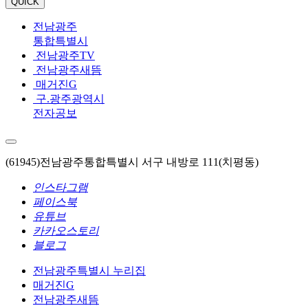
QUICK
전남광주
통합특별시
전남광주TV
전남광주새뜸
매거진G
구.광주광역시
전자공보
(61945)전남광주통합특별시 서구 내방로 111(치평동)
인스타그램
페이스북
유튜브
카카오스토리
블로그
전남광주특별시 누리집
매거진G
전남광주새뜸