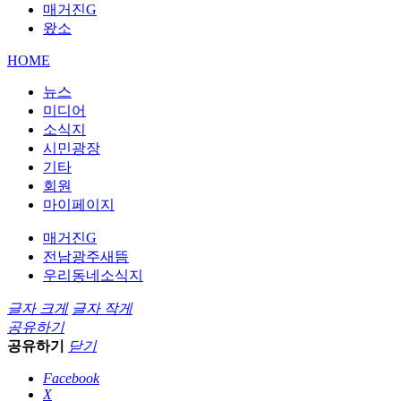
매거진G
왔소
HOME
뉴스
미디어
소식지
시민광장
기타
회원
마이페이지
매거진G
전남광주새뜸
우리동네소식지
글자 크게
글자 작게
공유하기
공유하기
닫기
Facebook
X