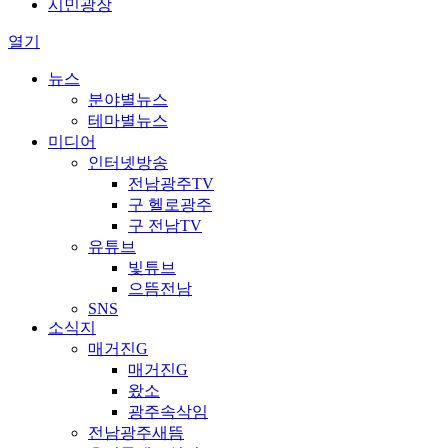
시민광장
열기
뉴스
분야별뉴스
테마별뉴스
미디어
인터넷방송
전남광주TV
구 헬로광주
구 전남TV
유튜브
빛튜브
으뜸전남
SNS
소식지
매거진G
매거진G
왔소
광주속삭임
전남광주새뜸