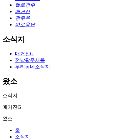
헬로광주
매거진
광주온
바로응답
소식지
매거진G
전남광주새뜸
우리동네소식지
왔소
소식지
매거진G
왔소
홈
소식지