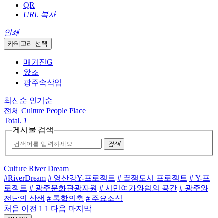
QR
URL 복사
인쇄
카테고리 선택
매거진G
왔소
광주속삭임
최신순
인기순
전체
Culture
People
Place
Total.
1
게시물 검색
검색
Culture
River Dream
#RiverDream
# 영산강Y-프로젝트
# 꿀잼도시 프로젝트
# Y-프
로젝트
# 광주문화관광자원
# 시민여가와쉼의 공간
# 광주와
전남의 상생
# 통합의축
# 주요소식
처음
이전
1
1
다음
마지막