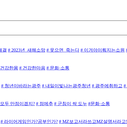
대결
# 2023년_새해소망
# 웃으면_죽는다
# 이겨야이뤄지는소원
# 건강한몸
# 건강한마음
# 문화·소통
# 청년이바라는광주
# 내일이빛나는광주청년
# 광주에취하고
 모두 만점이겠지?
# 점메추
# 군침이 싹 도누
#문화·소통
# 라이어게임인가?공부인가?
# MZ보고서라쓰고MZ설명서라고