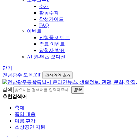
소개
활동수칙
작성가이드
FAQ
이벤트
진행중 이벤트
종료 이벤트
당첨자 발표
AI 귄-텐츠 오디션
닫기
전남광주 모음.ZIP
검색영역 열기
검색
검색
추천검색어
축제
폭염 대응
여름 휴가
소상공인 지원