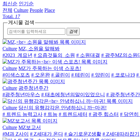
최신순
인기순
전체
Culture
People
Place
Total.
17
게시물 검색
검색
Culture
MZ, 소원을 말해봐
#2023_계묘년
# 요즘것들의_소원
# 소원대결
# 광주MZ의소원
Culture
MZ가 주목하는 이색 스포츠!
#이색스포츠
# 오운완
# 골린이
# 테린이
# 양린이
# 코로나19
Culture
광주청년주간
#광주청년마우스
# 태초에청년의말이있었으니
# 광주청년주간
Culture
당신의 유행감각은 안녕하십니 까~마귀!
# 트렌드 능력고사
# 트능
# 트렌드세터
# 광주 힙스터
# 당연히
Culture
MZ보고서
#M과 Z사이
# Z세대가 온다
# 슬기로운Z생활
# Z세대따라잡기