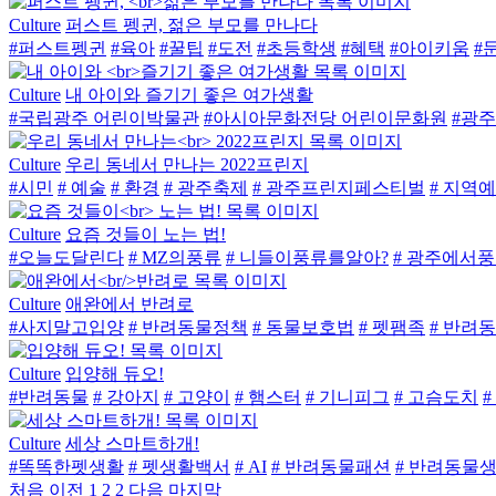
Culture
퍼스트 펭귄, 젊은 부모를 만나다
#퍼스트펭귄
#육아
#꿀팁
#도전
#초등학생
#혜택
#아이키움
#
Culture
내 아이와 즐기기 좋은 여가생활
#국립광주 어린이박물관
#아시아문화전당 어린이문화원
#광
Culture
우리 동네서 만나는 2022프린지
#시민
# 예술
# 환경
# 광주축제
# 광주프린지페스티벌
# 지역
Culture
요즘 것들이 노는 법!
#오늘도달린다
# MZ의풍류
# 니들이풍류를알아?
# 광주에서
Culture
애완에서 반려로
#사지말고입양
# 반려동물정책
# 동물보호법
# 펫팸족
# 반려
Culture
입양해 듀오!
#반려동물
# 강아지
# 고양이
# 햄스터
# 기니피그
# 고슴도치
#
Culture
세상 스마트하개!
#똑똑한펫생활
# 펫생활백서
# AI
# 반려동물패션
# 반려동물
처음
이전
1
2
2
다음
마지막
QUICK