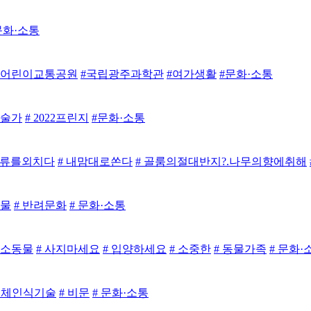
문화·소통
주어린이교통공원
#국립광주과학관
#여가생활
#문화·소통
예술가
# 2022프린지
#문화·소통
풍류를외치다
# 내맘대로쏜다
# 골룸의절대반지?.나무의향에취해
동물
# 반려문화
# 문화·소통
 소동물
# 사지마세요
# 입양하세요
# 소중한
# 동물가족
# 문화·
생체인식기술
# 비문
# 문화·소통