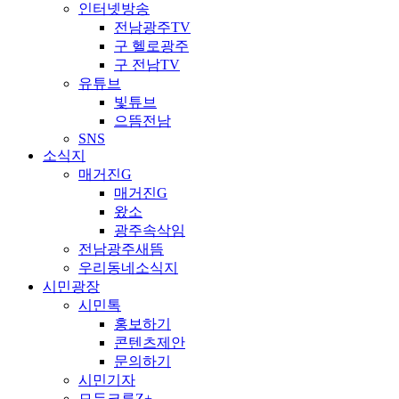
인터넷방송
전남광주TV
구 헬로광주
구 전남TV
유튜브
빛튜브
으뜸전남
SNS
소식지
매거진G
매거진G
왔소
광주속삭임
전남광주새뜸
우리동네소식지
시민광장
시민톡
홍보하기
콘텐츠제안
문의하기
시민기자
모두크루Z+