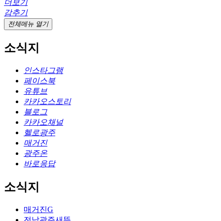
더보기
감추기
전체메뉴 열기
소식지
인스타그램
페이스북
유튜브
카카오스토리
블로그
카카오채널
헬로광주
매거진
광주온
바로응답
소식지
매거진G
전남광주새뜸