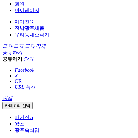
회원
마이페이지
매거진G
전남광주새뜸
우리동네소식지
글자 크게
글자 작게
공유하기
공유하기
닫기
Facebook
X
QR
URL 복사
인쇄
카테고리 선택
매거진G
왔소
광주속삭임