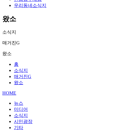
우리동네소식지
왔소
소식지
매거진G
왔소
홈
소식지
매거진G
왔소
HOME
뉴스
미디어
소식지
시민광장
기타