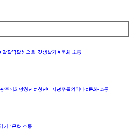
# 알잘딱깔센으로_갓생살기
# 문화·소통
# 광주의희망청년
# 청년에서광주를외치다
#문화·소통
읽기
#문화·소통