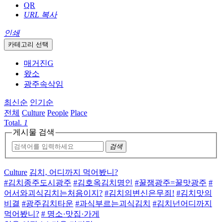
QR
URL 복사
인쇄
카테고리 선택
매거진G
왔소
광주속삭임
최신순
인기순
전체
Culture
People
Place
Total.
1
게시물 검색
검색
Culture
김치, 어디까지 먹어봤니?
#김치종주도시광주
#김호옥김치명인
#꿀잼광주=꿀맛광주
#
어서와괴식김치는처음이지?
#김치의변신은무죄!
#김치맛의
비결
#광주김치타운
#과식부르는괴식김치
#김치넌어디까지
먹어봤니?
# 명소·맛집·가게