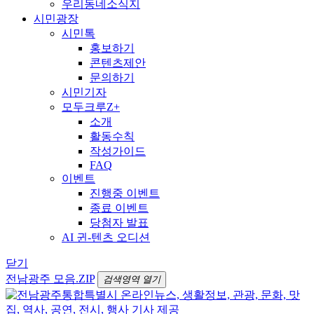
우리동네소식지
시민광장
시민톡
홍보하기
콘텐츠제안
문의하기
시민기자
모두크루Z+
소개
활동수칙
작성가이드
FAQ
이벤트
진행중 이벤트
종료 이벤트
당첨자 발표
AI 귄-텐츠 오디션
닫기
전남광주 모음.ZIP
검색영역 열기