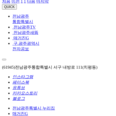
처음
이전
1
1
다음
마지막
QUICK
전남광주
통합특별시
전남광주TV
전남광주새뜸
매거진G
구.광주광역시
전자공보
(61945)전남광주통합특별시 서구 내방로 111(치평동)
인스타그램
페이스북
유튜브
카카오스토리
블로그
전남광주특별시 누리집
매거진G