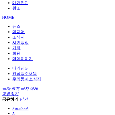
매거진G
왔소
HOME
뉴스
미디어
소식지
시민광장
기타
회원
마이페이지
매거진G
전남광주새뜸
우리동네소식지
글자 크게
글자 작게
공유하기
공유하기
닫기
Facebook
X