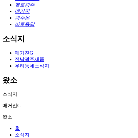
헬로광주
매거진
광주온
바로응답
소식지
매거진G
전남광주새뜸
우리동네소식지
왔소
소식지
매거진G
왔소
홈
소식지