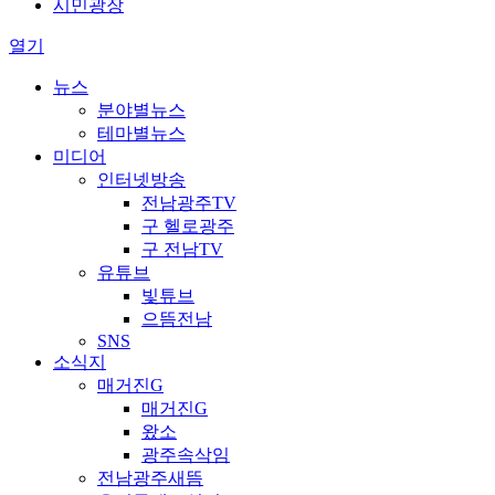
시민광장
열기
뉴스
분야별뉴스
테마별뉴스
미디어
인터넷방송
전남광주TV
구 헬로광주
구 전남TV
유튜브
빛튜브
으뜸전남
SNS
소식지
매거진G
매거진G
왔소
광주속삭임
전남광주새뜸