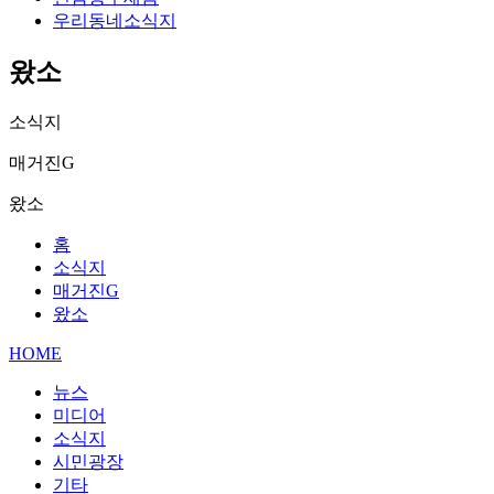
우리동네소식지
왔소
소식지
매거진G
왔소
홈
소식지
매거진G
왔소
HOME
뉴스
미디어
소식지
시민광장
기타