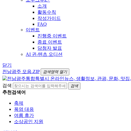
소개
활동수칙
작성가이드
FAQ
이벤트
진행중 이벤트
종료 이벤트
당첨자 발표
AI 귄-텐츠 오디션
닫기
전남광주 모음.ZIP
검색영역 열기
검색
검색
추천검색어
축제
폭염 대응
여름 휴가
소상공인 지원