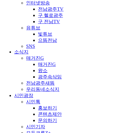
인터넷방송
전남광주TV
구 헬로광주
구 전남TV
유튜브
빛튜브
으뜸전남
SNS
소식지
매거진G
매거진G
왔소
광주속삭임
전남광주새뜸
우리동네소식지
시민광장
시민톡
홍보하기
콘텐츠제안
문의하기
시민기자
모두크루Z+