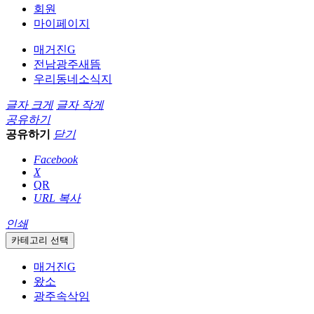
회원
마이페이지
매거진G
전남광주새뜸
우리동네소식지
글자 크게
글자 작게
공유하기
공유하기
닫기
Facebook
X
QR
URL 복사
인쇄
카테고리 선택
매거진G
왔소
광주속삭임