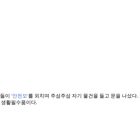
사들이
'안전모'
를 외치며 주섬주섬 자기 물건을 들고 문을 나섰다.
된 생활필수품이다.