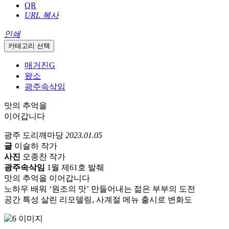
QR
URL 복사
인쇄
카테고리 선택
매거진G
왔소
광주속삭임
맛의 추억을
이어갑니다
광주 도리깨마당
2023.01.05
글
이슬하 작가
사진
오종찬 작가
광주속삭임
1월 제61호 발췌
맛의 추억을 이어갑니다
노하우 배워 ‘원조의 맛’ 만들어내는 젊은 부부의 도전
공간 특성 살린 리모델링, 사계절 메뉴 출시로 변화도