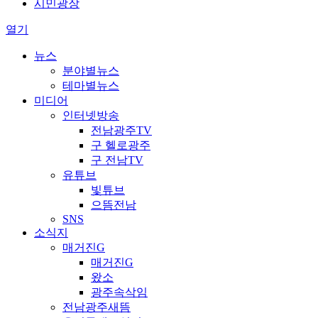
시민광장
열기
뉴스
분야별뉴스
테마별뉴스
미디어
인터넷방송
전남광주TV
구 헬로광주
구 전남TV
유튜브
빛튜브
으뜸전남
SNS
소식지
매거진G
매거진G
왔소
광주속삭임
전남광주새뜸