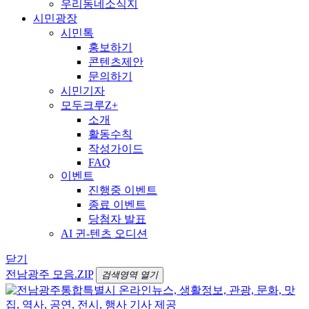
우리동네소식지
시민광장
시민톡
홍보하기
콘텐츠제안
문의하기
시민기자
모두크루Z+
소개
활동수칙
작성가이드
FAQ
이벤트
진행중 이벤트
종료 이벤트
당첨자 발표
AI 귄-텐츠 오디션
닫기
전남광주 모음.ZIP
검색영역 열기