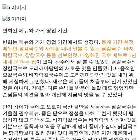
변화된 메뉴와 가게 영업 기간
변화는 메뉴와 가게 영업 기간에서도 생겼다.
동계 기간 한정
메뉴인 팥칼국수와 사계절 내내 맛볼 수 있는 닭칼국수, 바지
락칼국수, 장칼국수 등을 선보인것. 다양해진 국수 메뉴로 1년
내내 문 여는 집
이 됐다. 광주에서 잘 볼 수 없었던 닭칼국수와
장칼국수로 도리깨마당만의 새로운 맛을 만들었다. 대중적인
팥칼국수와 바지락칼국수에도 도리깨마당만의 맛을 내기 위
해 세심하게 고민했다. 새로운 메뉴들이 처음부터 인기 있었던
것은 아니다. 기대와 다른 손님들 반응에 놀랄 때도 있었지만
손님들의 의견을 받아 개선해 지금의 맛을 낼 수 있었다.
단가 차이가 큼에도 오로지 국산 팥만을 사용하는 팥칼국수는
겨울철 필수메뉴. 좋은 팥으로 정성을 다해 그런지 뒷맛이 텁
텁하지 않고 담백하고, 바지락칼국수는 바지락의 시원한 맛을
기본으로 동죽과 미역을 푸짐하게 넣어 풍미가 깊다. 닭칼국수
는 닭곰탕보다 훨씬 진한 맛이 특징인데, 진하지만 개운해서
수저질이 쉴 틈을 안 준다. 육수 머금은 닭고기를 찍었을 때 잘