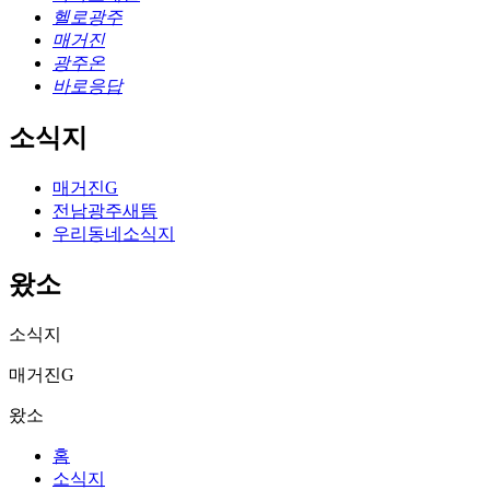
헬로광주
매거진
광주온
바로응답
소식지
매거진G
전남광주새뜸
우리동네소식지
왔소
소식지
매거진G
왔소
홈
소식지