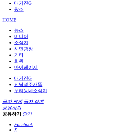
매거진G
왔소
HOME
뉴스
미디어
소식지
시민광장
기타
회원
마이페이지
매거진G
전남광주새뜸
우리동네소식지
글자 크게
글자 작게
공유하기
공유하기
닫기
Facebook
X