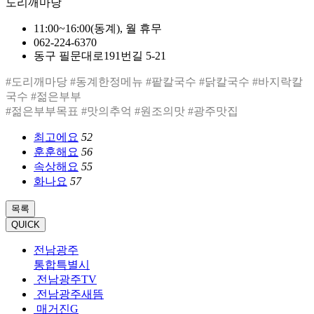
도리깨마당
11:00~16:00(동계), 월 휴무
062-224-6370
동구 필문대로191번길 5-21
#도리깨마당 #동계한정메뉴 #팥칼국수 #닭칼국수 #바지락칼
국수 #젊은부부
#젊은부부목표 #맛의추억 #원조의맛 #광주맛집
최고에요
52
훈훈해요
56
속상해요
55
화나요
57
목록
QUICK
전남광주
통합특별시
전남광주TV
전남광주새뜸
매거진G