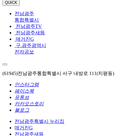
QUICK
전남광주
통합특별시
전남광주TV
전남광주새뜸
매거진G
구.광주광역시
전자공보
(61945)전남광주통합특별시 서구 내방로 111(치평동)
인스타그램
페이스북
유튜브
카카오스토리
블로그
전남광주특별시 누리집
매거진G
전남광주새뜸