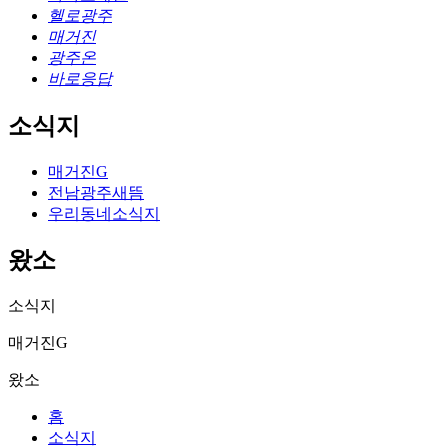
헬로광주
매거진
광주온
바로응답
소식지
매거진G
전남광주새뜸
우리동네소식지
왔소
소식지
매거진G
왔소
홈
소식지