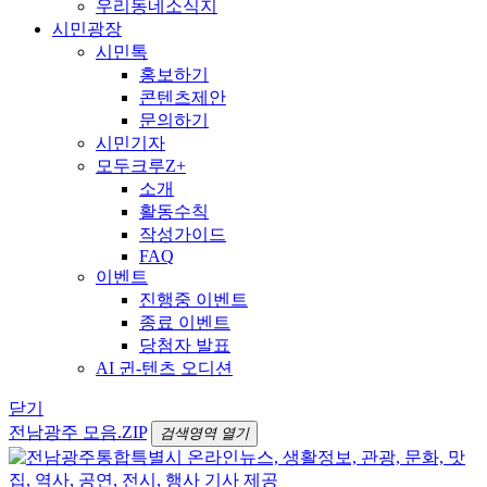
우리동네소식지
시민광장
시민톡
홍보하기
콘텐츠제안
문의하기
시민기자
모두크루Z+
소개
활동수칙
작성가이드
FAQ
이벤트
진행중 이벤트
종료 이벤트
당첨자 발표
AI 귄-텐츠 오디션
닫기
전남광주 모음.ZIP
검색영역 열기