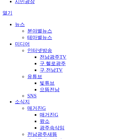
시민광장
열기
뉴스
분야별뉴스
테마별뉴스
미디어
인터넷방송
전남광주TV
구 헬로광주
구 전남TV
유튜브
빛튜브
으뜸전남
SNS
소식지
매거진G
매거진G
왔소
광주속삭임
전남광주새뜸