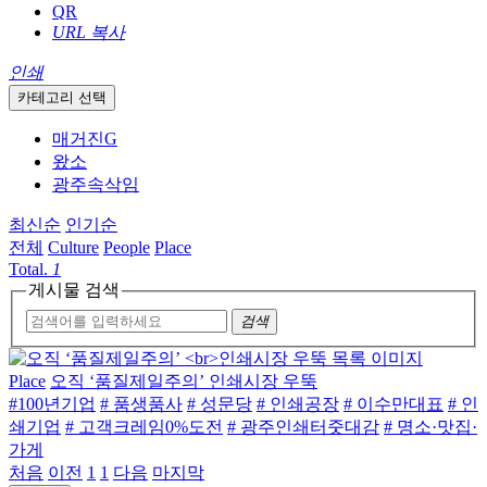
QR
URL 복사
인쇄
카테고리 선택
매거진G
왔소
광주속삭임
최신순
인기순
전체
Culture
People
Place
Total.
1
게시물 검색
검색
Place
오직 ‘품질제일주의’ 인쇄시장 우뚝
#100년기업
# 품생품사
# 성문당
# 인쇄공장
# 이수만대표
# 인
쇄기업
# 고객크레임0%도전
# 광주인쇄터줏대감
# 명소·맛집·
가게
처음
이전
1
1
다음
마지막