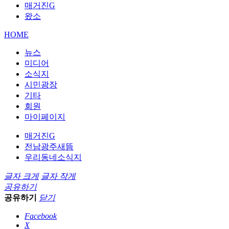
매거진G
왔소
HOME
뉴스
미디어
소식지
시민광장
기타
회원
마이페이지
매거진G
전남광주새뜸
우리동네소식지
글자 크게
글자 작게
공유하기
공유하기
닫기
Facebook
X