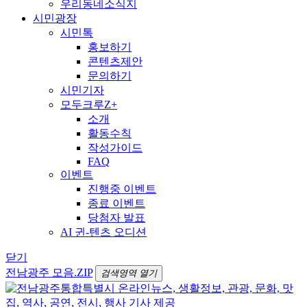
우리동네소식지
시민광장
시민톡
홍보하기
콘텐츠제안
문의하기
시민기자
모두크루Z+
소개
활동수칙
작성가이드
FAQ
이벤트
진행중 이벤트
종료 이벤트
당첨자 발표
AI 귄-텐츠 오디션
닫기
전남광주 모음.ZIP
검색영역 열기