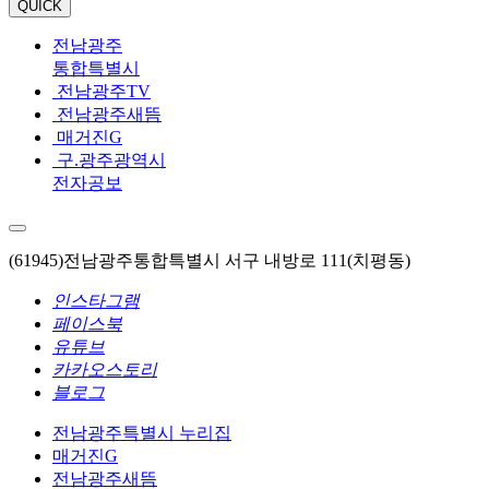
QUICK
전남광주
통합특별시
전남광주TV
전남광주새뜸
매거진G
구.광주광역시
전자공보
(61945)전남광주통합특별시 서구 내방로 111(치평동)
인스타그램
페이스북
유튜브
카카오스토리
블로그
전남광주특별시 누리집
매거진G
전남광주새뜸