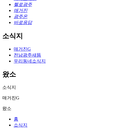
헬로광주
매거진
광주온
바로응답
소식지
매거진G
전남광주새뜸
우리동네소식지
왔소
소식지
매거진G
왔소
홈
소식지