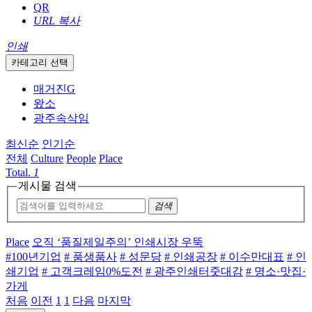
QR
URL 복사
인쇄
카테고리 선택
매거진G
왔소
광주속삭임
최신순
인기순
전체
Culture
People
Place
Total.
1
게시물 검색
검색
Place
오직 ‘품질제일주의’ 인쇄시장 우뚝
#100년기업
# 품생품사
# 성문당
# 인쇄공장
# 이수만대표
# 인
쇄기업
# 고객크레임0%도전
# 광주인쇄터줏대감
# 명소·맛집·
가게
처음
이전
1
1
다음
마지막