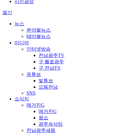
시민광장
열기
뉴스
분야별뉴스
테마별뉴스
미디어
인터넷방송
전남광주TV
구 헬로광주
구 전남TV
유튜브
빛튜브
으뜸전남
SNS
소식지
매거진G
매거진G
왔소
광주속삭임
전남광주새뜸