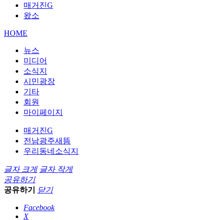
매거진G
왔소
HOME
뉴스
미디어
소식지
시민광장
기타
회원
마이페이지
매거진G
전남광주새뜸
우리동네소식지
글자 크게
글자 작게
공유하기
공유하기
닫기
Facebook
X