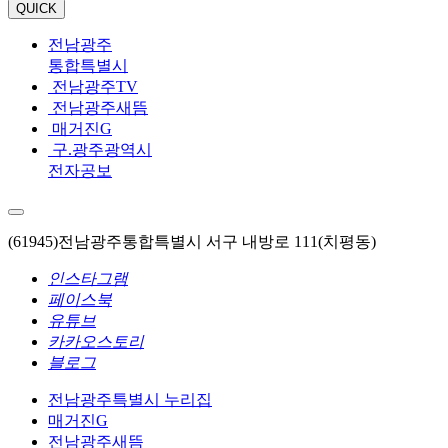
QUICK
전남광주
통합특별시
전남광주TV
전남광주새뜸
매거진G
구.광주광역시
전자공보
(61945)전남광주통합특별시 서구 내방로 111(치평동)
인스타그램
페이스북
유튜브
카카오스토리
블로그
전남광주특별시 누리집
매거진G
전남광주새뜸