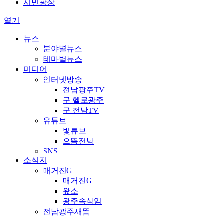
시민광장
열기
뉴스
분야별뉴스
테마별뉴스
미디어
인터넷방송
전남광주TV
구 헬로광주
구 전남TV
유튜브
빛튜브
으뜸전남
SNS
소식지
매거진G
매거진G
왔소
광주속삭임
전남광주새뜸