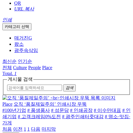
QR
URL 복사
인쇄
카테고리 선택
매거진G
왔소
광주속삭임
최신순
인기순
전체
Culture
People
Place
Total.
1
게시물 검색
검색
Place
오직 ‘품질제일주의’ 인쇄시장 우뚝
#100년기업
# 품생품사
# 성문당
# 인쇄공장
# 이수만대표
# 인
쇄기업
# 고객크레임0%도전
# 광주인쇄터줏대감
# 명소·맛집·
가게
처음
이전
1
1
다음
마지막