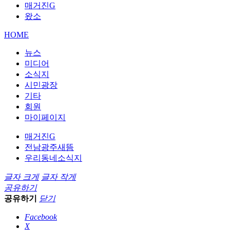
매거진G
왔소
HOME
뉴스
미디어
소식지
시민광장
기타
회원
마이페이지
매거진G
전남광주새뜸
우리동네소식지
글자 크게
글자 작게
공유하기
공유하기
닫기
Facebook
X