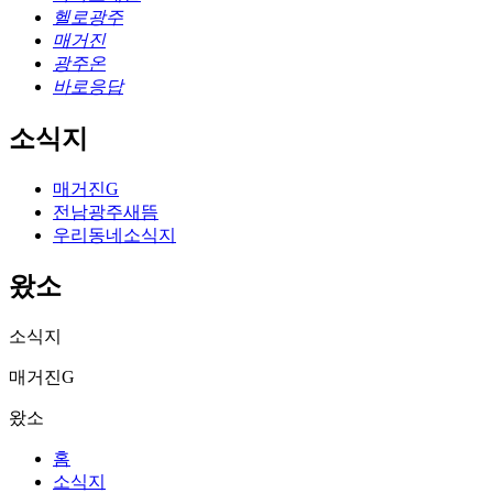
헬로광주
매거진
광주온
바로응답
소식지
매거진G
전남광주새뜸
우리동네소식지
왔소
소식지
매거진G
왔소
홈
소식지