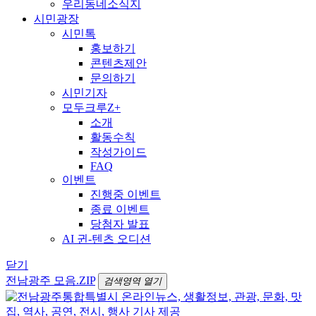
우리동네소식지
시민광장
시민톡
홍보하기
콘텐츠제안
문의하기
시민기자
모두크루Z+
소개
활동수칙
작성가이드
FAQ
이벤트
진행중 이벤트
종료 이벤트
당첨자 발표
AI 귄-텐츠 오디션
닫기
전남광주 모음.ZIP
검색영역 열기