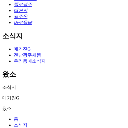
헬로광주
매거진
광주온
바로응답
소식지
매거진G
전남광주새뜸
우리동네소식지
왔소
소식지
매거진G
왔소
홈
소식지