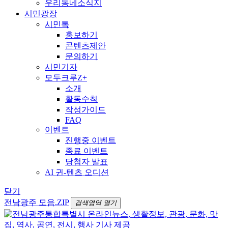
우리동네소식지
시민광장
시민톡
홍보하기
콘텐츠제안
문의하기
시민기자
모두크루Z+
소개
활동수칙
작성가이드
FAQ
이벤트
진행중 이벤트
종료 이벤트
당첨자 발표
AI 귄-텐츠 오디션
닫기
전남광주 모음.ZIP
검색영역 열기