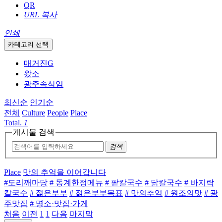
QR
URL 복사
인쇄
카테고리 선택
매거진G
왔소
광주속삭임
최신순
인기순
전체
Culture
People
Place
Total.
1
게시물 검색
검색
Place
맛의 추억을 이어갑니다
#도리깨마당
# 동계한정메뉴
# 팥칼국수
# 닭칼국수
# 바지락
칼국수
# 젊은부부
# 젊은부부목표
# 맛의추억
# 원조의맛
# 광
주맛집
# 명소·맛집·가게
처음
이전
1
1
다음
마지막