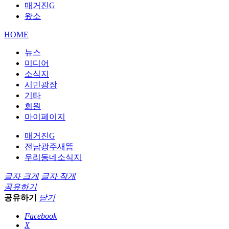
매거진G
왔소
HOME
뉴스
미디어
소식지
시민광장
기타
회원
마이페이지
매거진G
전남광주새뜸
우리동네소식지
글자 크게
글자 작게
공유하기
공유하기
닫기
Facebook
X