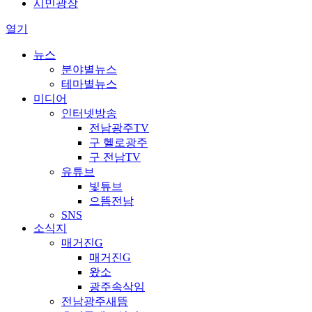
시민광장
열기
뉴스
분야별뉴스
테마별뉴스
미디어
인터넷방송
전남광주TV
구 헬로광주
구 전남TV
유튜브
빛튜브
으뜸전남
SNS
소식지
매거진G
매거진G
왔소
광주속삭임
전남광주새뜸