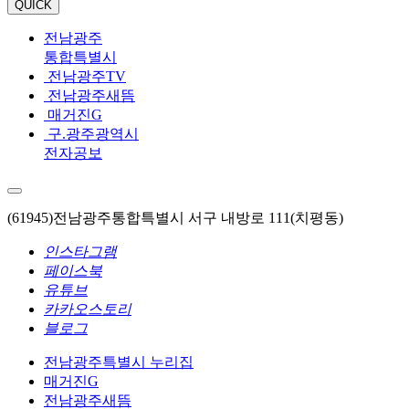
QUICK
전남광주
통합특별시
전남광주TV
전남광주새뜸
매거진G
구.광주광역시
전자공보
(61945)전남광주통합특별시 서구 내방로 111(치평동)
인스타그램
페이스북
유튜브
카카오스토리
블로그
전남광주특별시 누리집
매거진G
전남광주새뜸