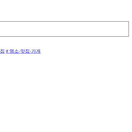
맛집
# 명소·맛집·가게