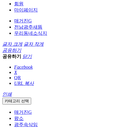
회원
마이페이지
매거진G
전남광주새뜸
우리동네소식지
글자 크게
글자 작게
공유하기
공유하기
닫기
Facebook
X
QR
URL 복사
인쇄
카테고리 선택
매거진G
왔소
광주속삭임