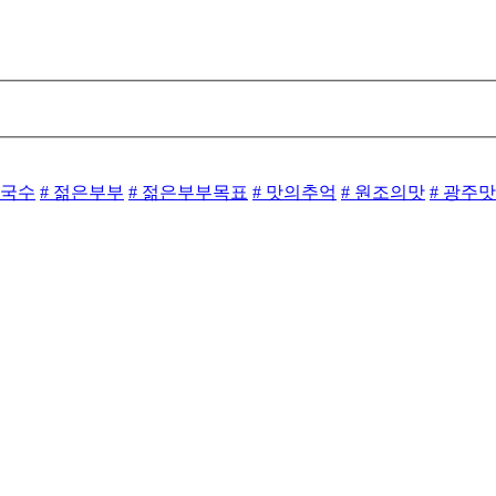
칼국수
# 젊은부부
# 젊은부부목표
# 맛의추억
# 원조의맛
# 광주