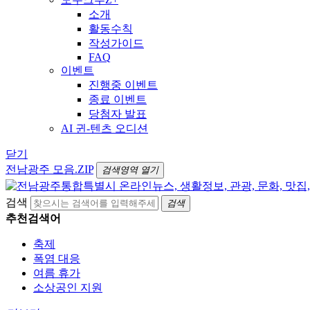
소개
활동수칙
작성가이드
FAQ
이벤트
진행중 이벤트
종료 이벤트
당첨자 발표
AI 귄-텐츠 오디션
닫기
전남광주 모음.ZIP
검색영역 열기
검색
검색
추천검색어
축제
폭염 대응
여름 휴가
소상공인 지원