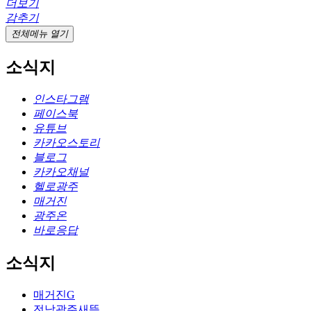
더보기
감추기
전체메뉴 열기
소식지
인스타그램
페이스북
유튜브
카카오스토리
블로그
카카오채널
헬로광주
매거진
광주온
바로응답
소식지
매거진G
전남광주새뜸