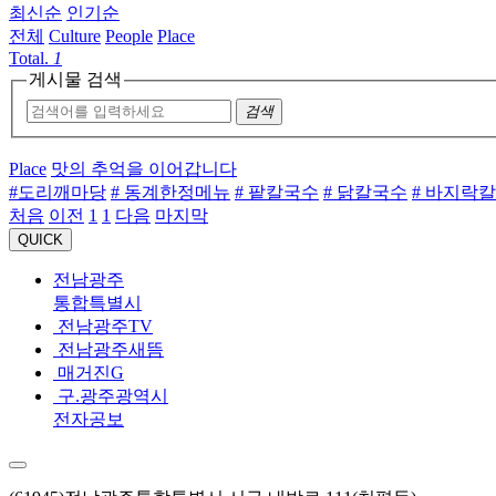
최신순
인기순
전체
Culture
People
Place
Total.
1
게시물 검색
검색
Place
맛의 추억을 이어갑니다
#도리깨마당
# 동계한정메뉴
# 팥칼국수
# 닭칼국수
# 바지락
처음
이전
1
1
다음
마지막
QUICK
전남광주
통합특별시
전남광주TV
전남광주새뜸
매거진G
구.광주광역시
전자공보