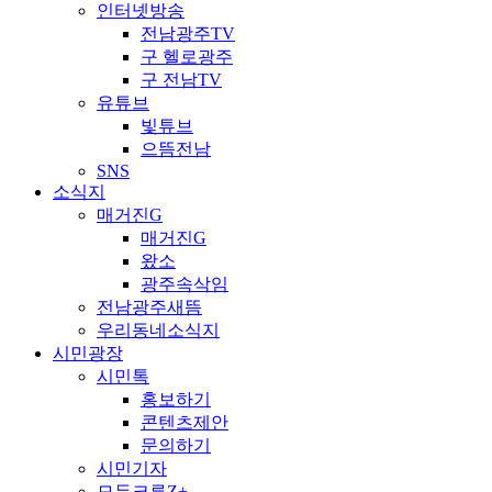
인터넷방송
전남광주TV
구 헬로광주
구 전남TV
유튜브
빛튜브
으뜸전남
SNS
소식지
매거진G
매거진G
왔소
광주속삭임
전남광주새뜸
우리동네소식지
시민광장
시민톡
홍보하기
콘텐츠제안
문의하기
시민기자
모두크루Z+