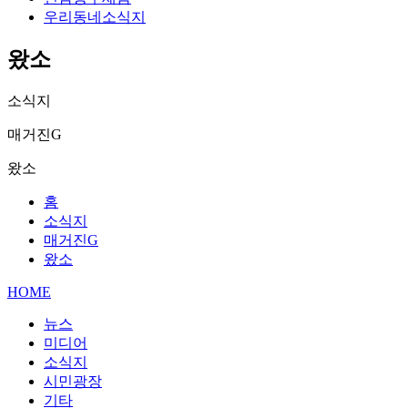
우리동네소식지
왔소
소식지
매거진G
왔소
홈
소식지
매거진G
왔소
HOME
뉴스
미디어
소식지
시민광장
기타