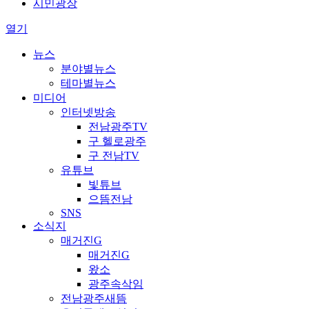
시민광장
열기
뉴스
분야별뉴스
테마별뉴스
미디어
인터넷방송
전남광주TV
구 헬로광주
구 전남TV
유튜브
빛튜브
으뜸전남
SNS
소식지
매거진G
매거진G
왔소
광주속삭임
전남광주새뜸