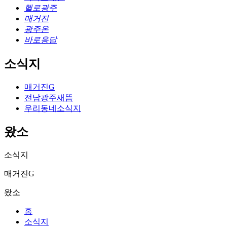
헬로광주
매거진
광주온
바로응답
소식지
매거진G
전남광주새뜸
우리동네소식지
왔소
소식지
매거진G
왔소
홈
소식지