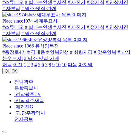
#스튜디오
# 빛나는인생
# 사진
# 사진가
# 정제식
# 인상사진
# 자부심
# 명소·맛집·가게
Place
since1974 세계우표사
#스튜디오
# 빛나는인생
# 사진
# 사진가
# 정제식
# 인상사진
# 자부심
# 명소·맛집·가게
Place
since 1966 유성양복점
#충장로4가
# 김대용
# 양복인생
# 취향저격
# 맞춤양복
# 남자
는수트지!
# 명소·맛집·가게
처음
이전
1
2
3
4
5
6
7
8
9
10
10
다음
마지막
QUICK
전남광주
통합특별시
전남광주TV
전남광주새뜸
매거진G
구.광주광역시
전자공보