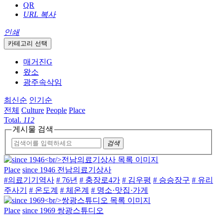
QR
URL 복사
인쇄
카테고리 선택
매거진G
왔소
광주속삭임
최신순
인기순
전체
Culture
People
Place
Total.
112
게시물 검색
검색
Place
since 1946 전남의료기상사
#의료기기역사
# 76년
# 충장로4가
# 김우평
# 승승장구
# 유리
주사기
# 온도계
# 체온계
# 명소·맛집·가게
Place
since 1969 쌍광스튜디오