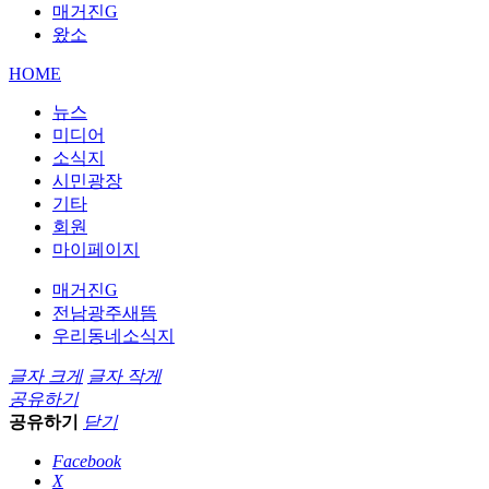
매거진G
왔소
HOME
뉴스
미디어
소식지
시민광장
기타
회원
마이페이지
매거진G
전남광주새뜸
우리동네소식지
글자 크게
글자 작게
공유하기
공유하기
닫기
Facebook
X