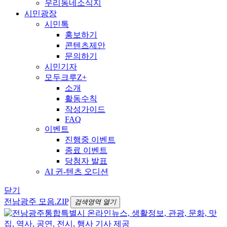
우리동네소식지
시민광장
시민톡
홍보하기
콘텐츠제안
문의하기
시민기자
모두크루Z+
소개
활동수칙
작성가이드
FAQ
이벤트
진행중 이벤트
종료 이벤트
당첨자 발표
AI 귄-텐츠 오디션
닫기
전남광주 모음.ZIP
검색영역 열기