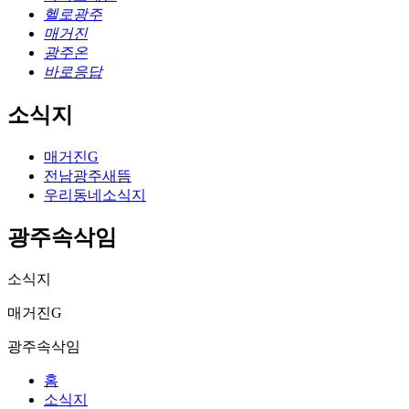
헬로광주
매거진
광주온
바로응답
소식지
매거진G
전남광주새뜸
우리동네소식지
광주속삭임
소식지
매거진G
광주속삭임
홈
소식지