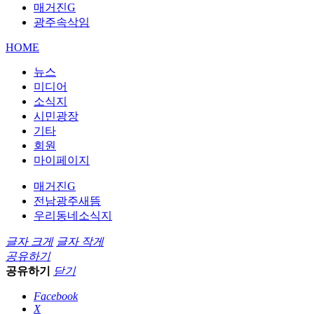
매거진G
광주속삭임
HOME
뉴스
미디어
소식지
시민광장
기타
회원
마이페이지
매거진G
전남광주새뜸
우리동네소식지
글자 크게
글자 작게
공유하기
공유하기
닫기
Facebook
X