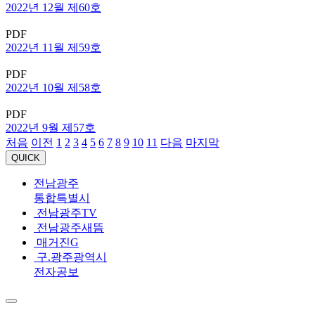
2022년 12월 제60호
PDF
2022년 11월 제59호
PDF
2022년 10월 제58호
PDF
2022년 9월 제57호
처음
이전
1
2
3
4
5
6
7
8
9
10
11
다음
마지막
QUICK
전남광주
통합특별시
전남광주TV
전남광주새뜸
매거진G
구.광주광역시
전자공보