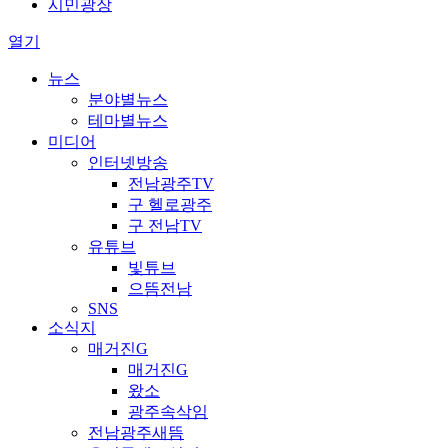
시민광장
열기
뉴스
분야별뉴스
테마별뉴스
미디어
인터넷방송
전남광주TV
구 헬로광주
구 전남TV
유튜브
빛튜브
으뜸전남
SNS
소식지
매거진G
매거진G
왔소
광주속삭임
전남광주새뜸