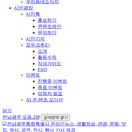
우리동네소식지
시민광장
시민톡
홍보하기
콘텐츠제안
문의하기
시민기자
모두크루Z+
소개
활동수칙
작성가이드
FAQ
이벤트
진행중 이벤트
종료 이벤트
당첨자 발표
AI 귄-텐츠 오디션
닫기
전남광주 모음.ZIP
검색영역 열기