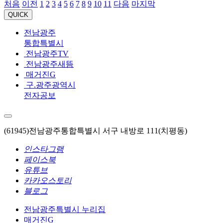
처음
이전
1
2
3
4
5
6
7
8
9
10
11
다음
마지막
QUICK
전남광주
통합특별시
전남광주TV
전남광주새뜸
매거진G
구.광주광역시
전자공보
(61945)전남광주통합특별시 서구 내방로 111(치평동)
인스타그램
페이스북
유튜브
카카오스토리
블로그
전남광주특별시 누리집
매거진G