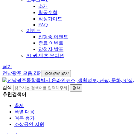
소개
활동수칙
작성가이드
FAQ
이벤트
진행중 이벤트
종료 이벤트
당첨자 발표
AI 귄-텐츠 오디션
닫기
전남광주 모음.ZIP
검색영역 열기
검색
검색
추천검색어
축제
폭염 대응
여름 휴가
소상공인 지원