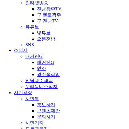
인터넷방송
전남광주TV
구 헬로광주
구 전남TV
유튜브
빛튜브
으뜸전남
SNS
소식지
매거진G
매거진G
왔소
광주속삭임
전남광주새뜸
우리동네소식지
시민광장
시민톡
홍보하기
콘텐츠제안
문의하기
시민기자
모두크루Z+