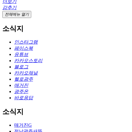
더보기
감추기
전체메뉴 열기
소식지
인스타그램
페이스북
유튜브
카카오스토리
블로그
카카오채널
헬로광주
매거진
광주온
바로응답
소식지
매거진G
전남광주새뜸