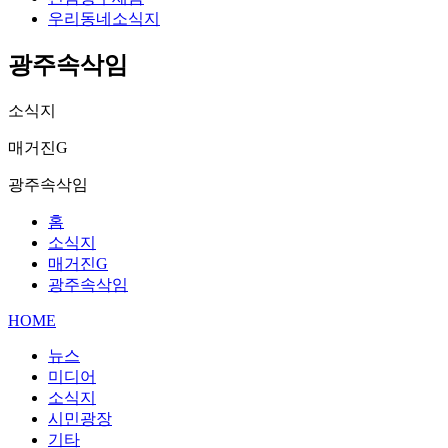
우리동네소식지
광주속삭임
소식지
매거진G
광주속삭임
홈
소식지
매거진G
광주속삭임
HOME
뉴스
미디어
소식지
시민광장
기타