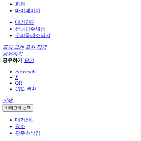
회원
마이페이지
매거진G
전남광주새뜸
우리동네소식지
글자 크게
글자 작게
공유하기
공유하기
닫기
Facebook
X
QR
URL 복사
인쇄
카테고리 선택
매거진G
왔소
광주속삭임