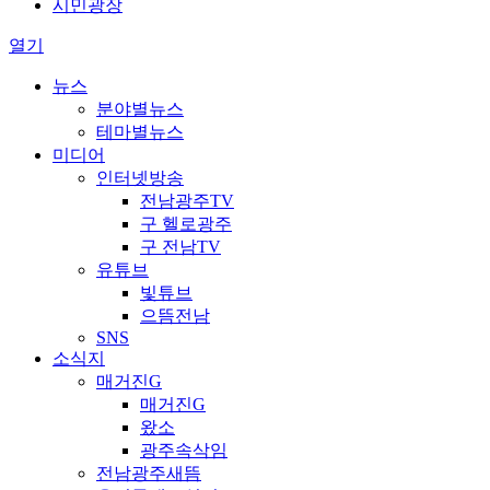
시민광장
열기
뉴스
분야별뉴스
테마별뉴스
미디어
인터넷방송
전남광주TV
구 헬로광주
구 전남TV
유튜브
빛튜브
으뜸전남
SNS
소식지
매거진G
매거진G
왔소
광주속삭임
전남광주새뜸