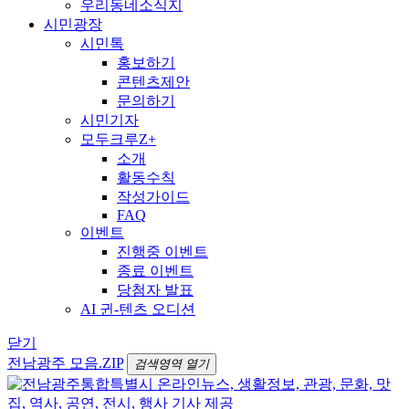
우리동네소식지
시민광장
시민톡
홍보하기
콘텐츠제안
문의하기
시민기자
모두크루Z+
소개
활동수칙
작성가이드
FAQ
이벤트
진행중 이벤트
종료 이벤트
당첨자 발표
AI 귄-텐츠 오디션
닫기
전남광주 모음.ZIP
검색영역 열기