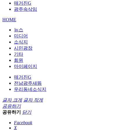
매거진G
광주속삭임
HOME
뉴스
미디어
소식지
시민광장
기타
회원
마이페이지
매거진G
전남광주새뜸
우리동네소식지
글자 크게
글자 작게
공유하기
공유하기
닫기
Facebook
X