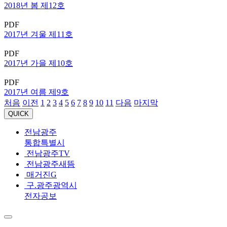
2018년 봄 제12호
PDF
2017년 겨울 제11호
PDF
2017년 가을 제10호
PDF
2017년 여름 제9호
처음
이전
1
2
3
4
5
6
7
8
9
10
11
다음
마지막
QUICK
전남광주
통합특별시
전남광주TV
전남광주새뜸
매거진G
구.광주광역시
전자공보