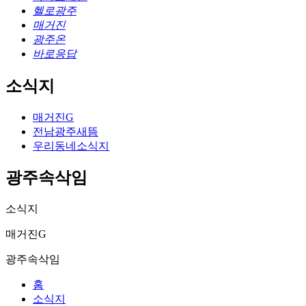
헬로광주
매거진
광주온
바로응답
소식지
매거진G
전남광주새뜸
우리동네소식지
광주속삭임
소식지
매거진G
광주속삭임
홈
소식지