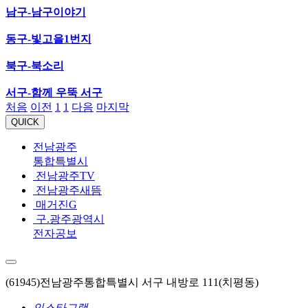
남구-남구이야기
동구-빛고을1번지
북구-북소리
서구-함께 우뚝 서구
처음
이전
1
1
다음
마지막
QUICK
전남광주
통합특별시
전남광주TV
전남광주새뜸
매거진G
구.광주광역시
전자공보
(61945)전남광주통합특별시 서구 내방로 111(치평동)
인스타그램