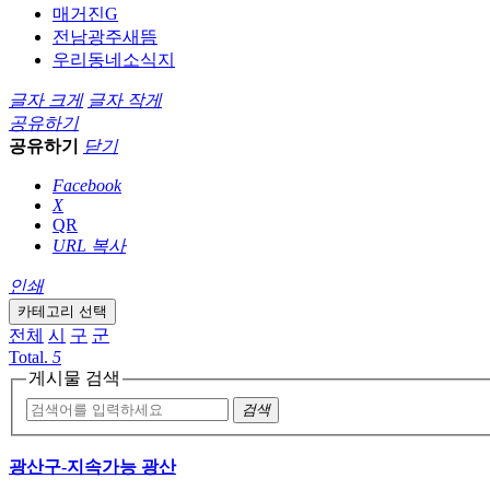
매거진G
전남광주새뜸
우리동네소식지
글자 크게
글자 작게
공유하기
공유하기
닫기
Facebook
X
QR
URL 복사
인쇄
카테고리 선택
전체
시
구
군
Total.
5
게시물 검색
검색
광산구-지속가능 광산