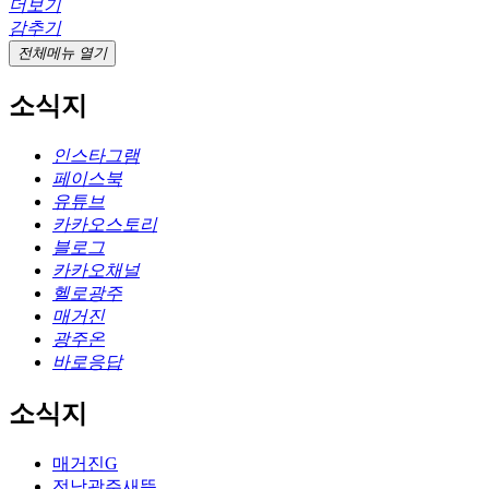
더보기
감추기
전체메뉴 열기
소식지
인스타그램
페이스북
유튜브
카카오스토리
블로그
카카오채널
헬로광주
매거진
광주온
바로응답
소식지
매거진G
전남광주새뜸