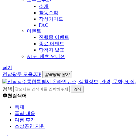
소개
활동수칙
작성가이드
FAQ
이벤트
진행중 이벤트
종료 이벤트
당첨자 발표
AI 귄-텐츠 오디션
닫기
전남광주 모음.ZIP
검색영역 열기
검색
검색
추천검색어
축제
폭염 대응
여름 휴가
소상공인 지원