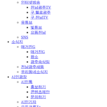
인터넷방송
전남광주TV
구 헬로광주
구 전남TV
유튜브
빛튜브
으뜸전남
SNS
소식지
매거진G
매거진G
왔소
광주속삭임
전남광주새뜸
우리동네소식지
시민광장
시민톡
홍보하기
콘텐츠제안
문의하기
시민기자
모두크루Z+