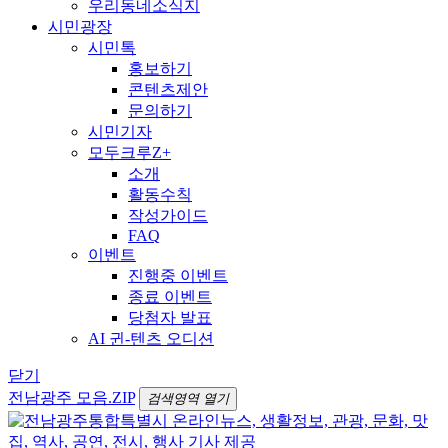
우리동네소식지
시민광장
시민톡
홍보하기
콘텐츠제안
문의하기
시민기자
모두크루Z+
소개
활동수칙
작성가이드
FAQ
이벤트
진행중 이벤트
종료 이벤트
당첨자 발표
AI 귄-텐츠 오디션
닫기
전남광주 모음.ZIP
검색영역 열기