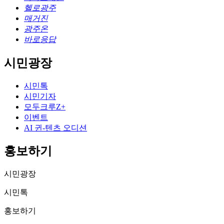
헬로광주
매거진
광주온
바로응답
시민광장
시민톡
시민기자
모두크루Z+
이벤트
AI 귄-텐츠 오디션
홍보하기
시민광장
시민톡
홍보하기