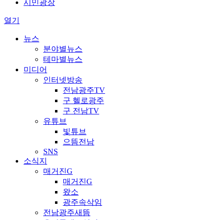
시민광장
열기
뉴스
분야별뉴스
테마별뉴스
미디어
인터넷방송
전남광주TV
구 헬로광주
구 전남TV
유튜브
빛튜브
으뜸전남
SNS
소식지
매거진G
매거진G
왔소
광주속삭임
전남광주새뜸