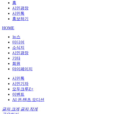
홈
시민광장
시민톡
홍보하기
HOME
뉴스
미디어
소식지
시민광장
기타
회원
마이페이지
시민톡
시민기자
모두크루Z+
이벤트
AI 귄-텐츠 오디션
글자 크게
글자 작게