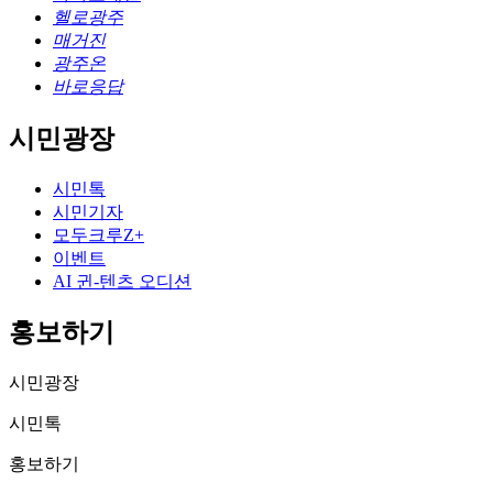
헬로광주
매거진
광주온
바로응답
시민광장
시민톡
시민기자
모두크루Z+
이벤트
AI 귄-텐츠 오디션
홍보하기
시민광장
시민톡
홍보하기