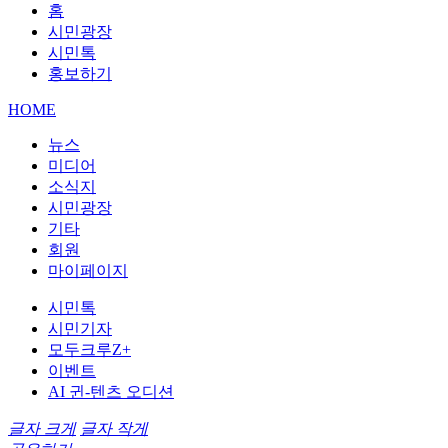
홈
시민광장
시민톡
홍보하기
HOME
뉴스
미디어
소식지
시민광장
기타
회원
마이페이지
시민톡
시민기자
모두크루Z+
이벤트
AI 귄-텐츠 오디션
글자 크게
글자 작게