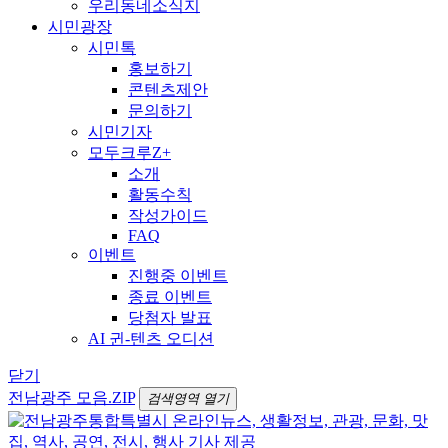
우리동네소식지
시민광장
시민톡
홍보하기
콘텐츠제안
문의하기
시민기자
모두크루Z+
소개
활동수칙
작성가이드
FAQ
이벤트
진행중 이벤트
종료 이벤트
당첨자 발표
AI 귄-텐츠 오디션
닫기
전남광주 모음.ZIP
검색영역 열기