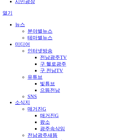
시민광장
열기
뉴스
분야별뉴스
테마별뉴스
미디어
인터넷방송
전남광주TV
구 헬로광주
구 전남TV
유튜브
빛튜브
으뜸전남
SNS
소식지
매거진G
매거진G
왔소
광주속삭임
전남광주새뜸