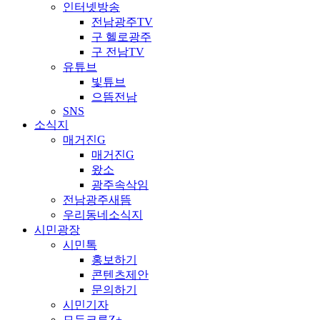
인터넷방송
전남광주TV
구 헬로광주
구 전남TV
유튜브
빛튜브
으뜸전남
SNS
소식지
매거진G
매거진G
왔소
광주속삭임
전남광주새뜸
우리동네소식지
시민광장
시민톡
홍보하기
콘텐츠제안
문의하기
시민기자
모두크루Z+