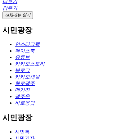
더보기
감추기
전체메뉴 열기
시민광장
인스타그램
페이스북
유튜브
카카오스토리
블로그
카카오채널
헬로광주
매거진
광주온
바로응답
시민광장
시민톡
시민기자