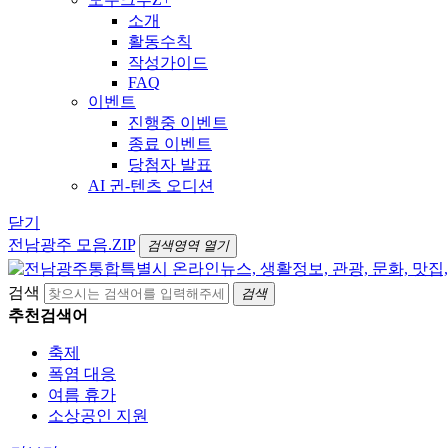
소개
활동수칙
작성가이드
FAQ
이벤트
진행중 이벤트
종료 이벤트
당첨자 발표
AI 귄-텐츠 오디션
닫기
전남광주 모음.ZIP
검색영역 열기
검색
검색
추천검색어
축제
폭염 대응
여름 휴가
소상공인 지원