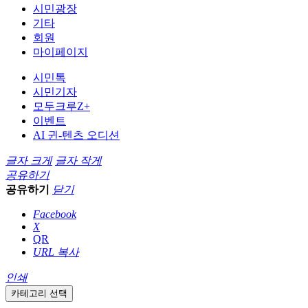
시민광장
기타
회원
마이페이지
시민톡
시민기자
모두크루Z+
이벤트
AI 귄-텐츠 오디션
글자 크게
글자 작게
공유하기
공유하기
닫기
Facebook
X
QR
URL 복사
인쇄
카테고리 선택