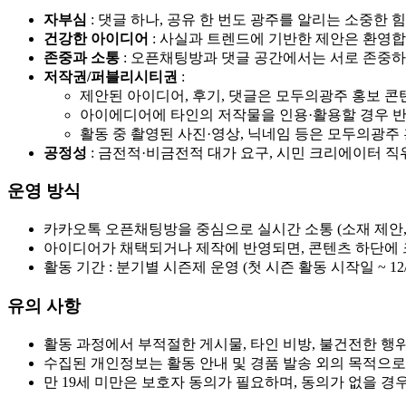
자부심
: 댓글 하나, 공유 한 번도 광주를 알리는 소중한 
건강한 아이디어
: 사실과 트렌드에 기반한 제안은 환영합
존중과 소통
: 오픈채팅방과 댓글 공간에서는 서로 존중
저작권/퍼블리시티권
:
제안된 아이디어, 후기, 댓글은 모두의광주 홍보 콘
아이에디어에 타인의 저작물을 인용·활용할 경우 반
활동 중 촬영된 사진·영상, 닉네임 등은 모두의광주 
공정성
: 금전적·비금전적 대가 요구, 시민 크리에이터 직
운영 방식
카카오톡 오픈채팅방을 중심으로 실시간 소통 (소재 제안,
아이디어가 채택되거나 제작에 반영되면, 콘텐츠 하단에 
활동 기간 : 분기별 시즌제 운영 (첫 시즌 활동 시작일 ~ 12/
유의 사항
활동 과정에서 부적절한 게시물, 타인 비방, 불건전한 행
수집된 개인정보는 활동 안내 및 경품 발송 외의 목적으로
만 19세 미만은 보호자 동의가 필요하며, 동의가 없을 경