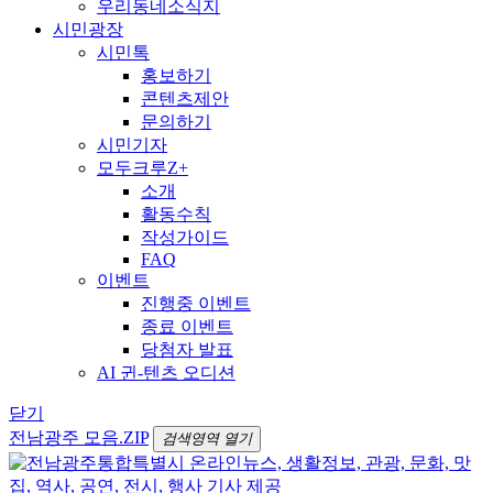
우리동네소식지
시민광장
시민톡
홍보하기
콘텐츠제안
문의하기
시민기자
모두크루Z+
소개
활동수칙
작성가이드
FAQ
이벤트
진행중 이벤트
종료 이벤트
당첨자 발표
AI 귄-텐츠 오디션
닫기
전남광주 모음.ZIP
검색영역 열기