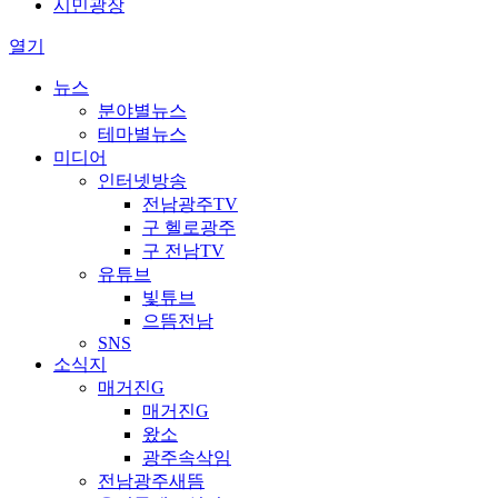
시민광장
열기
뉴스
분야별뉴스
테마별뉴스
미디어
인터넷방송
전남광주TV
구 헬로광주
구 전남TV
유튜브
빛튜브
으뜸전남
SNS
소식지
매거진G
매거진G
왔소
광주속삭임
전남광주새뜸